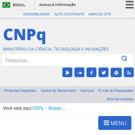
Acesso à informação
BRASIL
CORONAVÍRUS (COVID-19)
ACESSIBILIDADE
ALTO CONTRASTE
MAPA DO SITE
Participe
CNPq
Serviços
Legislação
MINISTÉRIO DA CIÊNCIA, TECNOLOGIA E INOVAÇÕES
Canais
Perguntas frequentes
Central de Atendimento
Serviços
E-mail do Pesquisador
Área de imprensa
Você está aqui:
CNPq
Bolsas e Auxílios Vigentes
Projetos de Pesquisa
MENU