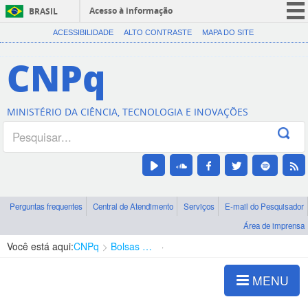
Acesso à informação
BRASIL
CORONAVÍRUS (COVID-19)
ACESSIBILIDADE
ALTO CONTRASTE
MAPA DO SITE
Participe
CNPq
Serviços
Legislação
MINISTÉRIO DA CIÊNCIA, TECNOLOGIA E INOVAÇÕES
Canais
Perguntas frequentes
Central de Atendimento
Serviços
E-mail do Pesquisador
Área de imprensa
Você está aqui:
CNPq
Bolsas e Auxílios Vigentes
Projetos de Pesquisa
MENU