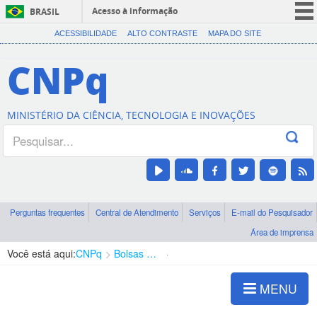
Acesso à informação
BRASIL
CORONAVÍRUS (COVID-19)
ACESSIBILIDADE
ALTO CONTRASTE
MAPA DO SITE
Participe
CNPq
Serviços
Legislação
MINISTÉRIO DA CIÊNCIA, TECNOLOGIA E INOVAÇÕES
Canais
Perguntas frequentes
Central de Atendimento
Serviços
E-mail do Pesquisador
Área de imprensa
Você está aqui:
CNPq
Bolsas e Auxílios Vigentes
Projetos de Pesquisa
MENU