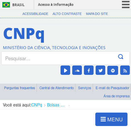
Acesso à informação
BRASIL
CORONAVÍRUS (COVID-19)
ACESSIBILIDADE
ALTO CONTRASTE
MAPA DO SITE
Participe
CNPq
Serviços
Legislação
MINISTÉRIO DA CIÊNCIA, TECNOLOGIA E INOVAÇÕES
Canais
Perguntas frequentes
Central de Atendimento
Serviços
E-mail do Pesquisador
Área de imprensa
Você está aqui:
CNPq
Bolsas e Auxílios Vigentes
Projetos de Pesquisa
MENU