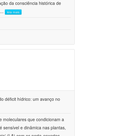
ão da consciência histórica de
...
leia mais
o déficit hídrico: um avanço no
s e moleculares que condicionam a
é sensível e dinâmica nas plantas,
cia' (LA) com os porta-enxertos