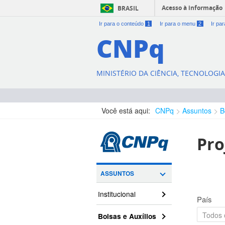
Acesso à informação
BRASIL
Ir para o conteúdo
1
Ir para o menu
2
Ir pa
CNPq
MINISTÉRIO DA CIÊNCIA, TECNOLOGI
Você está aqui:
CNPq
Assuntos
B
Pro
ASSUNTOS
Institucional
País
Bolsas e Auxílios