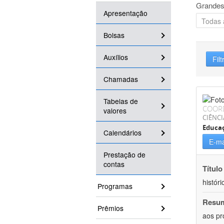
Grandes
Apresentação
Bolsas
Auxílios
Filt
Chamadas
Tabelas de
COOR
valores
CIÊNC
Educa
Calendários
E-ma
Prestação de
contas
Título
históri
Programas
Resu
Prêmios
aos pr