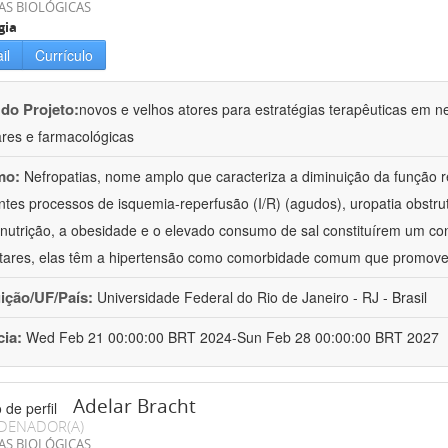
AS BIOLÓGICAS
gia
il
Currículo
 do Projeto:
novos e velhos atores para estratégias terapêuticas em nef
ares e farmacológicas
mo:
Nefropatias, nome amplo que caracteriza a diminuição da função r
ntes processos de isquemia-reperfusão (I/R) (agudos), uropatia obstrut
nutrição, a obesidade e o elevado consumo de sal constituírem um con
tares, elas têm a hipertensão como comorbidade comum que promov
uição/UF/País:
Universidade Federal do Rio de Janeiro - RJ - Brasil
cia:
Wed Feb 21 00:00:00 BRT 2024-Sun Feb 28 00:00:00 BRT 2027
Adelar Bracht
DENADOR(A)
AS BIOLÓGICAS