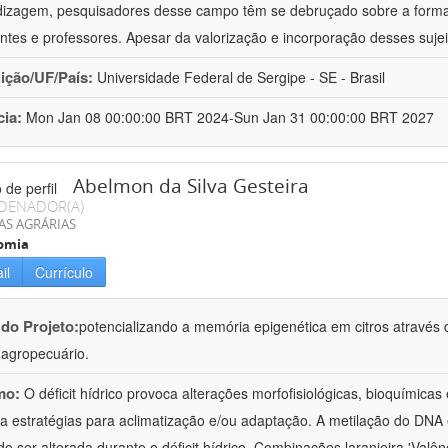
izagem, pesquisadores desse campo têm se debruçado sobre a formaç
ntes e professores. Apesar da valorização e incorporação desses sujei
uição/UF/País:
Universidade Federal de Sergipe - SE - Brasil
cia:
Mon Jan 08 00:00:00 BRT 2024-Sun Jan 31 00:00:00 BRT 2027
Abelmon da Silva Gesteira
DENADOR(A)
AS AGRÁRIAS
omia
il
Currículo
 do Projeto:
potencializando a memória epigenética em citros através d
o agropecuário.
mo:
O déficit hídrico provoca alterações morfofisiológicas, bioquímica
 a estratégias para aclimatização e/ou adaptação. A metilação do DNA 
o ser alterada durante o déficit hídrico. Combinações laranjeira 'Valên