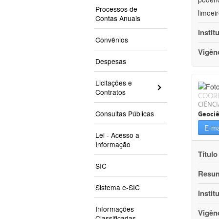
Processos de
limoei
Contas Anuais
Instit
Convênios
Vigên
Despesas
Licitações e
Contratos
COOR
CIÊNCI
Consultas Públicas
Geociê
E-ma
Lei - Acesso a
Informação
Título
SIC
Resu
Sistema e-SIC
Instit
Informações
Vigên
Classificadas