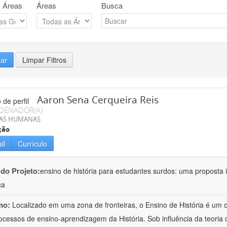
 Áreas
Áreas
Busca
rar
Limpar Filtros
Aaron Sena Cerqueira Reis
DENADOR(A)
IAS HUMANAS
ção
il
Currículo
 do Projeto:
ensino de história para estudantes surdos: uma proposta i
ca
mo:
Localizado em uma zona de fronteiras, o Ensino de História é um
ocessos de ensino-aprendizagem da História. Sob influência da teoria d