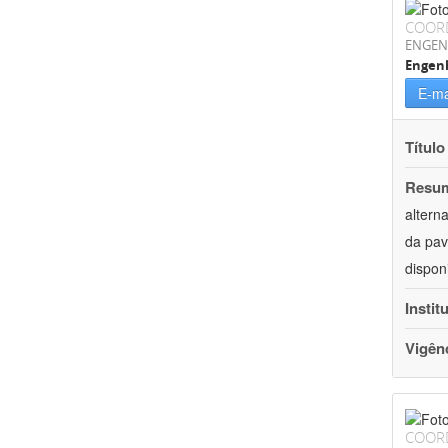
COOR
ENGEN
Engenh
E-ma
Título
Resu
altern
da pav
dispon
Instit
Vigên
COOR