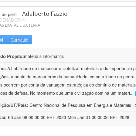
Adalberto Fazzio
DENADOR(A)
AS EXATAS E DA TERRA
il
Currículo
 do Projeto:
materials informatics
mo:
A habilidade de manusear e sintetizar materiais é de importância 
zações, a ponto de marcar eras da humanidade, como a idade da pedra, 
es ocorrem por conta da vantagem estratégica do domínio de materiais,
ções de defesa. No momento que uma civilização domina um materi
...
uição/UF/País:
Centro Nacional de Pesquisa em Energia e Materiais - S
cia:
Fri Jan 06 00:00:00 BRT 2023-Mon Jan 31 00:00:00 BRT 2028