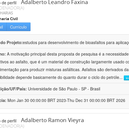
Adalberto Leandro Faxina
DENADOR(A)
HARIAS
aria Civil
il
Currículo
 do Projeto:
estudos para desenvolvimento de bioasfaltos para aplic
mo:
A motivação principal desta proposta de pesquisa é a necessidade
ativos ao asfalto, que é um material de construção largamente usado 
imentação para produzir misturas asfálticas. Asfaltos são derivados da
ibilidade depende basicamente do quanto durar o ciclo do petróle
...
le
uição/UF/País:
Universidade de São Paulo - SP - Brasil
cia:
Mon Jan 30 00:00:00 BRT 2023-Thu Dec 31 00:00:00 BRT 2026
Adalberto Ramon Vieyra
DENADOR(A)