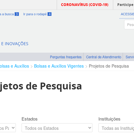
CORONAVÍRUS (COVID-19)
Participe
ra a busca
3
Ir para o rodapé
4
ACESSI
A E INOVAÇÕES
Perguntas frequentes
Central de Atendimento
Serv
olsas e Auxílios
Bolsas e Auxílios Vigentes
Projetos de Pesquisa
jetos de Pesquisa
Estados
Instituições