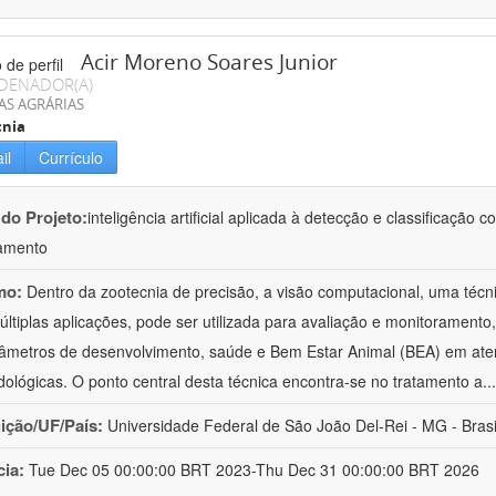
Acir Moreno Soares Junior
DENADOR(A)
AS AGRÁRIAS
cnia
il
Currículo
 do Projeto:
inteligência artificial aplicada à detecção e classificaçã
amento
mo:
Dentro da zootecnia de precisão, a visão computacional, uma técni
ltiplas aplicações, pode ser utilizada para avaliação e monitoramento, 
âmetros de desenvolvimento, saúde e Bem Estar Animal (BEA) em ate
ológicas. O ponto central desta técnica encontra-se no tratamento a
..
uição/UF/País:
Universidade Federal de São João Del-Rei - MG - Brasi
cia:
Tue Dec 05 00:00:00 BRT 2023-Thu Dec 31 00:00:00 BRT 2026