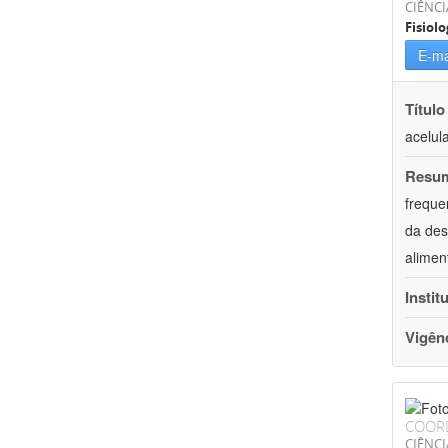
CIÊNCI
Fisiolo
E-ma
Título
acelul
Resu
freque
da des
alimen
Instit
Vigên
COOR
CIÊNCI