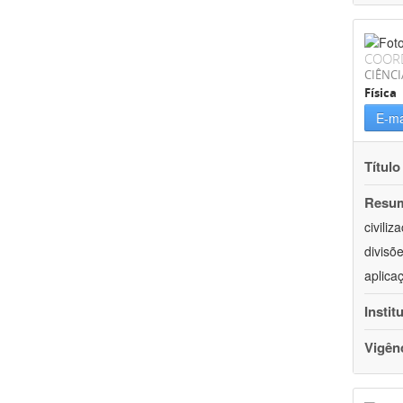
COOR
CIÊNCI
Física
E-ma
Título
Resu
civili
divisõ
aplica
Instit
Vigên