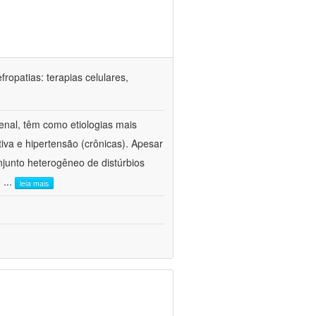
ropatias: terapias celulares,
enal, têm como etiologias mais
iva e hipertensão (crônicas). Apesar
junto heterogêneo de distúrbios
e
...
leia mais