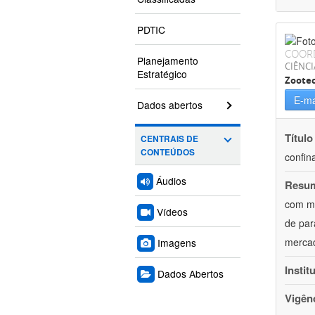
PDTIC
COOR
Planejamento
CIÊNCI
Estratégico
Zoote
E-ma
Dados abertos
Título
CENTRAIS DE
CONTEÚDOS
confin
Áudios
Resu
com mú
Vídeos
de par
mercad
Imagens
Instit
Dados Abertos
Vigên