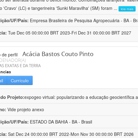
ro 'Cravo' (LC) e tangerineira 'Sunki Maravilha' (SM) foram
...
leia mais
uição/UF/País:
Empresa Brasileira de Pesquisa Agropecuária - BA - Bra
cia:
Tue Dec 05 00:00:00 BRT 2023-Fri Dec 31 00:00:00 BRT 2027
Acácia Bastos Couto Pinto
DENADOR(A)
AS EXATAS E DA TERRA
ncias
il
Currículo
 do Projeto:
expogeo virtual: popularizando a educação geocientífica a
mo:
Vide projeto anexo
uição/UF/País:
ESTADO DA BAHIA - BA - Brasil
cia:
Sat Dec 24 00:00:00 BRT 2022-Mon Nov 30 00:00:00 BRT 2026