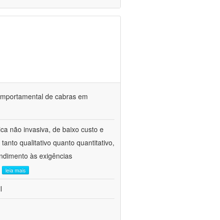
o comportamental de cabras em
ca não invasiva, de baixo custo e
tanto qualitativo quanto quantitativo,
ndimento às exigências
.
leia mais
l