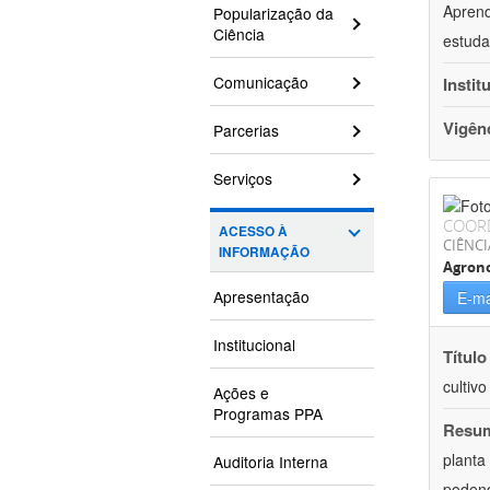
Aprend
Popularização da
Ciência
estuda
Comunicação
Instit
Vigên
Parcerias
Serviços
COOR
ACESSO À
CIÊNCI
INFORMAÇÃO
Agron
Apresentação
E-ma
Institucional
Título
cultiv
Ações e
Programas PPA
Resu
planta
Auditoria Interna
podend