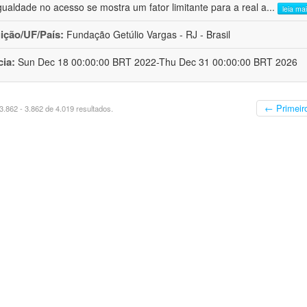
gualdade no acesso se mostra um fator limitante para a real a
...
leia ma
uição/UF/País:
Fundação Getúlio Vargas - RJ - Brasil
cia:
Sun Dec 18 00:00:00 BRT 2022-Thu Dec 31 00:00:00 BRT 2026
← Primeir
.862 - 3.862 de 4.019 resultados.