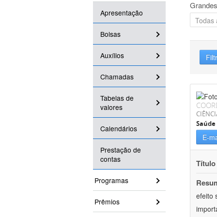
Grandes
Apresentação
Bolsas
Auxílios
Filt
Chamadas
Tabelas de
COOR
valores
CIÊNCI
Saúde 
Calendários
E-ma
Prestação de
contas
Título
Programas
Resu
efeito
Prêmios
import