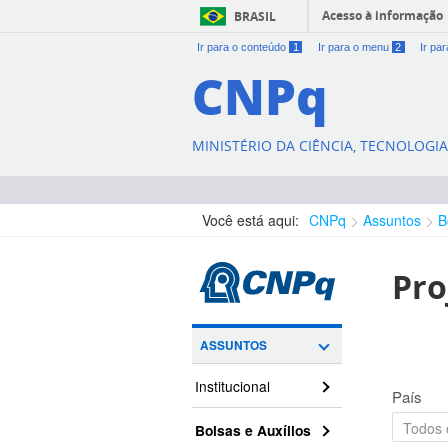
Acesso à informação
BRASIL
Ir para o conteúdo
1
Ir para o menu
2
Ir pa
CNPq
MINISTÉRIO DA CIÊNCIA, TECNOLOGI
Você está aqui:
CNPq
Assuntos
B
Pro
ASSUNTOS
Institucional
País
Bolsas e Auxílios