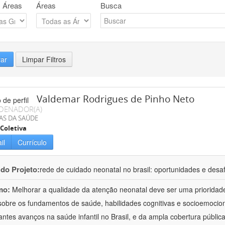
 Áreas
Áreas
Busca
rar
Limpar Filtros
Valdemar Rodrigues de Pinho Neto
DENADOR(A)
AS DA SAÚDE
Coletiva
il
Currículo
 do Projeto:
rede de cuidado neonatal no brasil: oportunidades e desa
mo:
Melhorar a qualidade da atenção neonatal deve ser uma prioridade 
 sobre os fundamentos de saúde, habilidades cognitivas e socioemocion
antes avanços na saúde infantil no Brasil, e da ampla cobertura públi