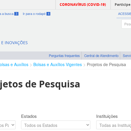
CORONAVÍRUS (COVID-19)
Participe
ra a busca
3
Ir para o rodapé
4
ACESSI
A E INOVAÇÕES
Perguntas frequentes
Central de Atendimento
Serv
olsas e Auxílios
Bolsas e Auxílios Vigentes
Projetos de Pesquisa
jetos de Pesquisa
Estados
Instituições