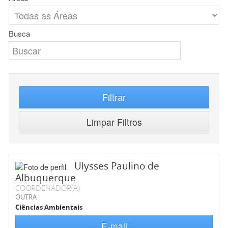
Busca
Filtrar
Limpar Filtros
Ulysses Paulino de
Albuquerque
COORDENADOR(A)
OUTRA
Ciências Ambientais
E-mail