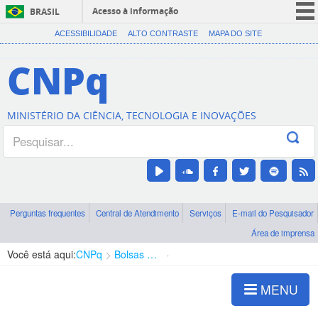
Acesso à informação
BRASIL
CORONAVÍRUS (COVID-19)
ACESSIBILIDADE
ALTO CONTRASTE
MAPA DO SITE
Participe
CNPq
Serviços
Legislação
MINISTÉRIO DA CIÊNCIA, TECNOLOGIA E INOVAÇÕES
Canais
Perguntas frequentes
Central de Atendimento
Serviços
E-mail do Pesquisador
Área de imprensa
Você está aqui:
CNPq
Bolsas e Auxílios Vigentes
Projetos de Pesquisa
MENU