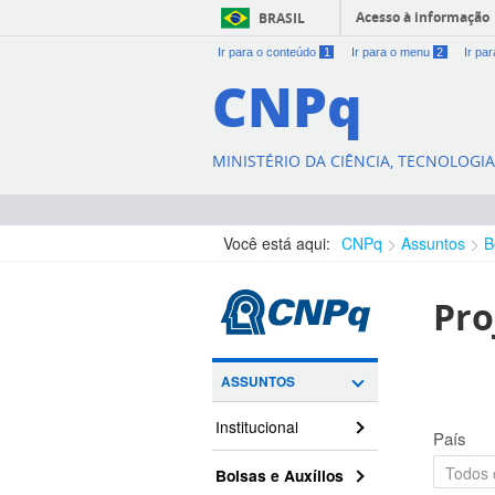
Acesso à informação
BRASIL
Ir para o conteúdo
1
Ir para o menu
2
Ir pa
CNPq
MINISTÉRIO DA CIÊNCIA, TECNOLOGI
Você está aqui:
CNPq
Assuntos
B
Pro
ASSUNTOS
Institucional
País
Bolsas e Auxílios