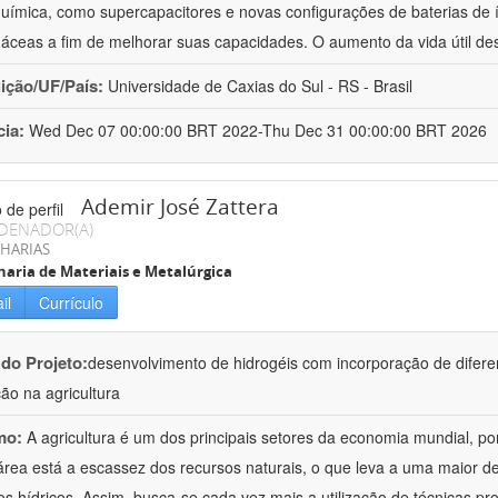
química, como supercapacitores e novas configurações de baterias de ío
áceas a fim de melhorar suas capacidades. O aumento da vida útil de
uição/UF/País:
Universidade de Caxias do Sul - RS - Brasil
cia:
Wed Dec 07 00:00:00 BRT 2022-Thu Dec 31 00:00:00 BRT 2026
Ademir José Zattera
DENADOR(A)
HARIAS
aria de Materiais e Metalúrgica
il
Currículo
 do Projeto:
desenvolvimento de hidrogéis com incorporação de difere
ção na agricultura
mo:
A agricultura é um dos principais setores da economia mundial, po
área está a escassez dos recursos naturais, o que leva a uma maior d
os hídricos. Assim, busca-se cada vez mais a utilização de técnicas pr