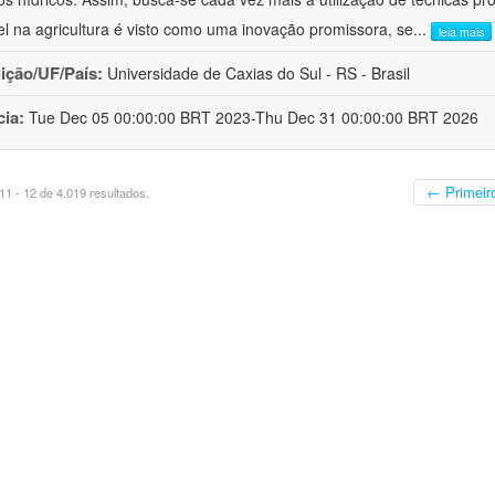
el na agricultura é visto como uma inovação promissora, se
...
leia mais
uição/UF/País:
Universidade de Caxias do Sul - RS - Brasil
cia:
Tue Dec 05 00:00:00 BRT 2023-Thu Dec 31 00:00:00 BRT 2026
← Primeir
1 - 12 de 4.019 resultados.