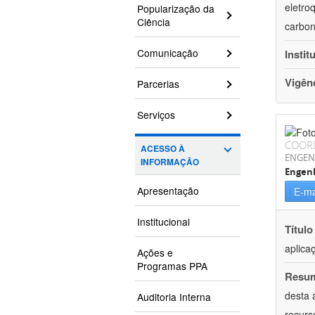
eletro
Popularização da
Ciência
carbon
Comunicação
Instit
Vigên
Parcerias
Serviços
COOR
ACESSO À
ENGEN
INFORMAÇÃO
Engenh
Apresentação
E-ma
Institucional
Título
aplica
Ações e
Programas PPA
Resu
desta 
Auditoria Interna
recurs