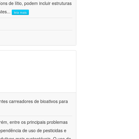
ns de lítio, podem incluir estruturas
stes
...
leia mais
ntes carreadores de bioativos para
rém, entre os principais problemas
ependência de uso de pesticidas e
odutivas mais sustentáveis. O uso de