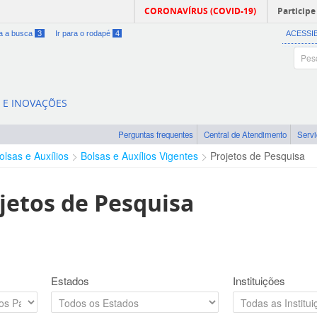
CORONAVÍRUS (COVID-19)
Participe
ra a busca
3
Ir para o rodapé
4
ACESSI
A E INOVAÇÕES
Perguntas frequentes
Central de Atendimento
Serv
olsas e Auxílios
Bolsas e Auxílios Vigentes
Projetos de Pesquisa
jetos de Pesquisa
Estados
Instituições