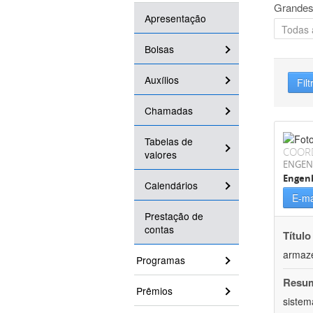
Grandes
Apresentação
Bolsas
Auxílios
Filt
Chamadas
Tabelas de
COOR
valores
ENGEN
Engenh
Calendários
E-ma
Prestação de
contas
Título
armaz
Programas
Resu
Prêmios
sistem