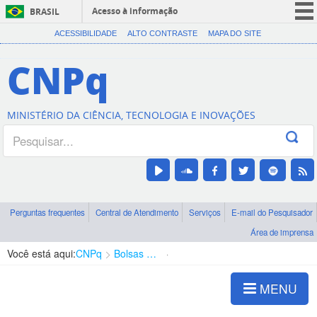
Acesso à informação
BRASIL
CORONAVÍRUS (COVID-19)
ACESSIBILIDADE
ALTO CONTRASTE
MAPA DO SITE
Participe
CNPq
Serviços
Legislação
MINISTÉRIO DA CIÊNCIA, TECNOLOGIA E INOVAÇÕES
Canais
Perguntas frequentes
Central de Atendimento
Serviços
E-mail do Pesquisador
Área de imprensa
Você está aqui:
CNPq
Bolsas e Auxílios Vigentes
Projetos de Pesquisa
MENU