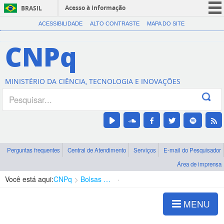
Acesso à informação
BRASIL
CORONAVÍRUS (COVID-19)
ACESSIBILIDADE
ALTO CONTRASTE
MAPA DO SITE
Participe
CNPq
Serviços
Legislação
MINISTÉRIO DA CIÊNCIA, TECNOLOGIA E INOVAÇÕES
Canais
Perguntas frequentes
Central de Atendimento
Serviços
E-mail do Pesquisador
Área de imprensa
Você está aqui:
CNPq
Bolsas e Auxílios Vigentes
Projetos de Pesquisa
MENU