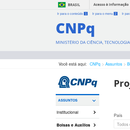
Acesso à informação
BRASIL
Ir para o conteúdo
1
Ir para o menu
2
Ir pa
CNPq
MINISTÉRIO DA CIÊNCIA, TECNOLOGI
Você está aqui:
CNPq
Assuntos
B
Pro
ASSUNTOS
Institucional
País
Bolsas e Auxílios