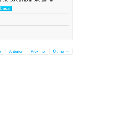
eia mais
o
Anterior
Próximo
Último →