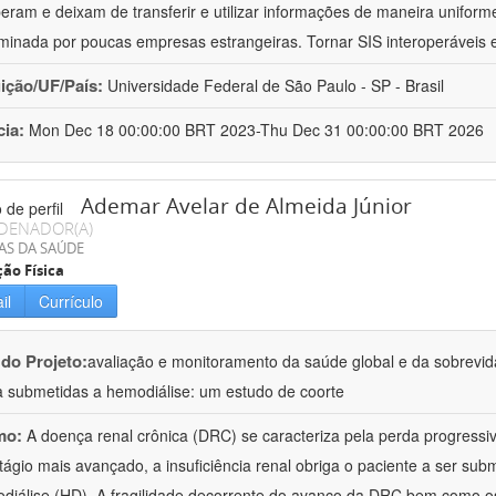
peram e deixam de transferir e utilizar informações de maneira uniforme
minada por poucas empresas estrangeiras. Tornar SIS interoperáveis
uição/UF/País:
Universidade Federal de São Paulo - SP - Brasil
cia:
Mon Dec 18 00:00:00 BRT 2023-Thu Dec 31 00:00:00 BRT 2026
Ademar Avelar de Almeida Júnior
DENADOR(A)
AS DA SAÚDE
ão Física
il
Currículo
 do Projeto:
avaliação e monitoramento da saúde global e da sobrevi
a submetidas a hemodiálise: um estudo de coorte
mo:
A doença renal crônica (DRC) se caracteriza pela perda progressiv
tágio mais avançado, a insuficiência renal obriga o paciente a ser subm
diálise (HD). A fragilidade decorrente do avanço da DRC bem como o