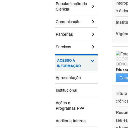
intero
Popularização da
Ciência
e é do
Comunicação
Instit
Vigên
Parcerias
Serviços
COOR
ACESSO À
CIÊNCI
INFORMAÇÃO
Educaç
Apresentação
E-ma
Institucional
Título
crônic
Ações e
Programas PPA
Resu
seu es
Auditoria Interna
a hemo