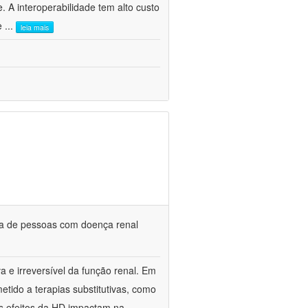
. A interoperabilidade tem alto custo
 e
...
leia mais
da de pessoas com doença renal
a e irreversível da função renal. Em
etido a terapias substitutivas, como
s efeitos da HD impactam na