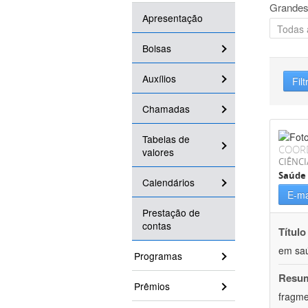
Grandes
Apresentação
Bolsas
Auxílios
Filt
Chamadas
Tabelas de
COOR
valores
CIÊNCI
Saúde 
Calendários
E-ma
Prestação de
contas
Título
em saú
Programas
Resu
Prêmios
fragme