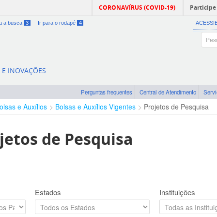
CORONAVÍRUS (COVID-19)
Participe
ra a busca
3
Ir para o rodapé
4
ACESSI
A E INOVAÇÕES
Perguntas frequentes
Central de Atendimento
Serv
olsas e Auxílios
Bolsas e Auxílios Vigentes
Projetos de Pesquisa
jetos de Pesquisa
Estados
Instituições