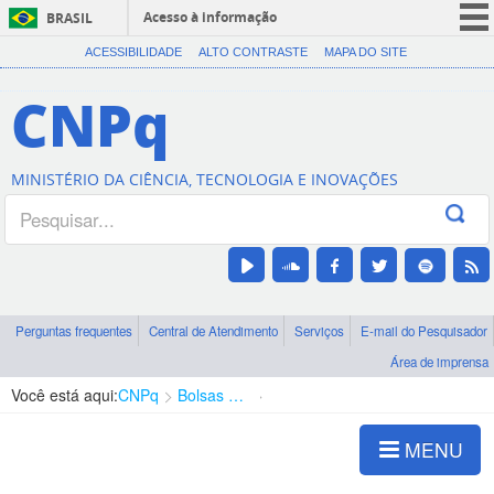
Acesso à informação
BRASIL
CORONAVÍRUS (COVID-19)
ACESSIBILIDADE
ALTO CONTRASTE
MAPA DO SITE
Participe
CNPq
Serviços
Legislação
MINISTÉRIO DA CIÊNCIA, TECNOLOGIA E INOVAÇÕES
Canais
Perguntas frequentes
Central de Atendimento
Serviços
E-mail do Pesquisador
Área de imprensa
Você está aqui:
CNPq
Bolsas e Auxílios Vigentes
Projetos de Pesquisa
MENU