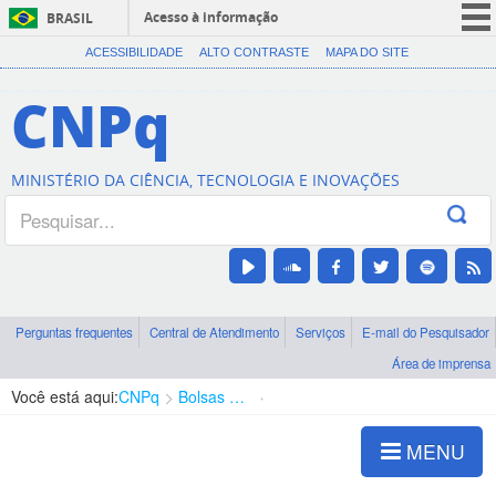
Acesso à informação
BRASIL
CORONAVÍRUS (COVID-19)
ACESSIBILIDADE
ALTO CONTRASTE
MAPA DO SITE
Participe
CNPq
Serviços
Legislação
MINISTÉRIO DA CIÊNCIA, TECNOLOGIA E INOVAÇÕES
Canais
Perguntas frequentes
Central de Atendimento
Serviços
E-mail do Pesquisador
Área de imprensa
Você está aqui:
CNPq
Bolsas e Auxílios Vigentes
Projetos de Pesquisa
MENU