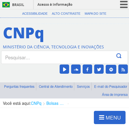
Acesso à informação
BRASIL
CORONAVÍRUS (COVID-19)
ACESSIBILIDADE
ALTO CONTRASTE
MAPA DO SITE
Participe
CNPq
Serviços
Legislação
MINISTÉRIO DA CIÊNCIA, TECNOLOGIA E INOVAÇÕES
Canais
Perguntas frequentes
Central de Atendimento
Serviços
E-mail do Pesquisador
Área de imprensa
Você está aqui:
CNPq
Bolsas e Auxílios Vigentes
Projetos de Pesquisa
MENU