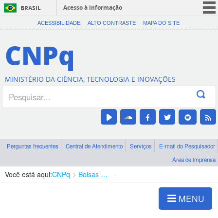
Acesso à informação
BRASIL
CORONAVÍRUS (COVID-19)
ACESSIBILIDADE
ALTO CONTRASTE
MAPA DO SITE
Participe
CNPq
Serviços
Legislação
MINISTÉRIO DA CIÊNCIA, TECNOLOGIA E INOVAÇÕES
Canais
Perguntas frequentes
Central de Atendimento
Serviços
E-mail do Pesquisador
Área de imprensa
Você está aqui:
CNPq
Bolsas e Auxílios Vigentes
Projetos de Pesquisa
MENU