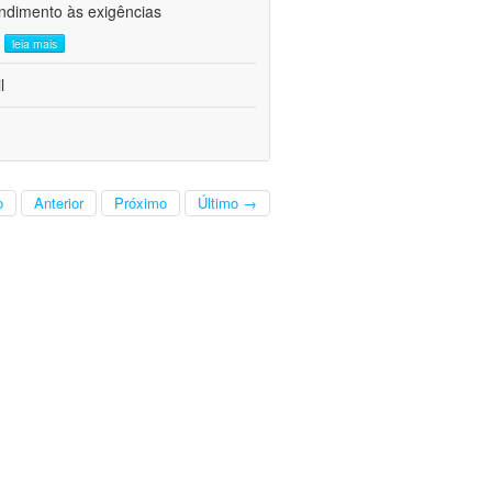
ndimento às exigências
.
leia mais
l
o
Anterior
Próximo
Último →