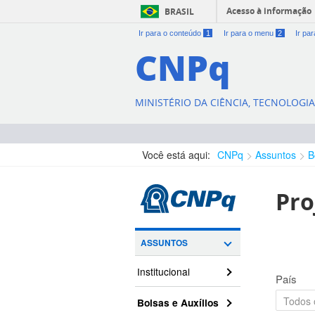
Acesso à informação
BRASIL
Ir para o conteúdo
1
Ir para o menu
2
Ir pa
CNPq
MINISTÉRIO DA CIÊNCIA, TECNOLOGI
Você está aqui:
CNPq
Assuntos
B
Pro
ASSUNTOS
Institucional
País
Bolsas e Auxílios