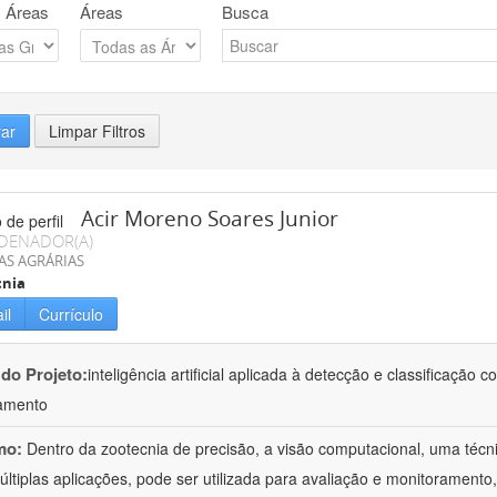
 Áreas
Áreas
Busca
rar
Limpar Filtros
Acir Moreno Soares Junior
DENADOR(A)
AS AGRÁRIAS
cnia
il
Currículo
 do Projeto:
inteligência artificial aplicada à detecção e classificaçã
amento
mo:
Dentro da zootecnia de precisão, a visão computacional, uma técni
ltiplas aplicações, pode ser utilizada para avaliação e monitoramento, 