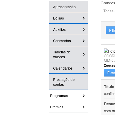
Grandes
Apresentação
Bolsas
Auxílios
Filt
Chamadas
Tabelas de
COOR
valores
CIÊNCI
Zoote
Calendários
E-ma
Prestação de
contas
Título
confin
Programas
Resu
Prêmios
com mú