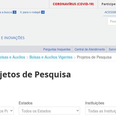
CORONAVÍRUS (COVID-19)
Participe
ra a busca
3
Ir para o rodapé
4
ACESSI
A E INOVAÇÕES
Perguntas frequentes
Central de Atendimento
Serv
olsas e Auxílios
Bolsas e Auxílios Vigentes
Projetos de Pesquisa
jetos de Pesquisa
Estados
Instituições