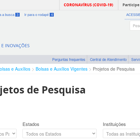
CORONAVÍRUS (COVID-19)
Participe
ra a busca
3
Ir para o rodapé
4
ACESSI
A E INOVAÇÕES
Perguntas frequentes
Central de Atendimento
Serv
olsas e Auxílios
Bolsas e Auxílios Vigentes
Projetos de Pesquisa
jetos de Pesquisa
Estados
Instituições