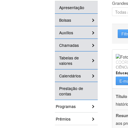
Grandes
Apresentação
Bolsas
Auxílios
Filt
Chamadas
Tabelas de
COOR
valores
CIÊNC
Educa
Calendários
E-ma
Prestação de
contas
Título
históri
Programas
Resu
Prêmios
aos pr