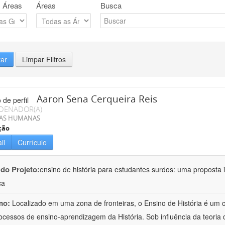
 Áreas
Áreas
Busca
rar
Limpar Filtros
Aaron Sena Cerqueira Reis
DENADOR(A)
IAS HUMANAS
ção
il
Currículo
 do Projeto:
ensino de história para estudantes surdos: uma proposta i
ca
mo:
Localizado em uma zona de fronteiras, o Ensino de História é um
ocessos de ensino-aprendizagem da História. Sob influência da teoria d