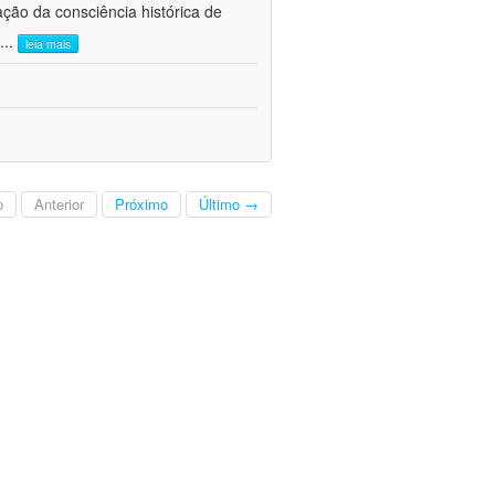
ão da consciência histórica de
...
leia mais
o
Anterior
Próximo
Último →