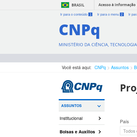
Acesso à informação
BRASIL
Ir para o conteúdo
1
Ir para o menu
2
Ir pa
CNPq
MINISTÉRIO DA CIÊNCIA, TECNOLOGI
Você está aqui:
CNPq
Assuntos
B
Pro
ASSUNTOS
Institucional
País
Bolsas e Auxílios