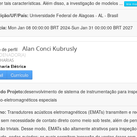
er tais características. Além disso, a investigação de modelos
...
leia ma
uição/UF/País:
Universidade Federal de Alagoas - AL - Brasil
cia:
Mon Jan 08 00:00:00 BRT 2024-Sun Jan 31 00:00:00 BRT 2027
Alan Conci Kubrusly
DENADOR(A)
HARIAS
aria Elétrica
il
Currículo
 do Projeto:
desenvolvimento de sistema de instrumentação para inspe
co-eletromagnéticos especiais
mo:
Transdutores acústicos eletromagnéticos (EMATs) transmitem e r
 sem necessidade de contato direto como meio sob teste, além de perm
ão triviais. Desse modo, EMATs são altamente atrativos para inspeção n
udo, ondas guiadas; as quais permitem inspeção de vastas áreas com 