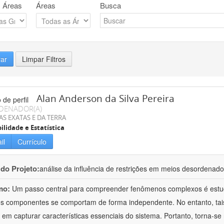
 Áreas
Áreas
Busca
rar
Limpar Filtros
Alan Anderson da Silva Pereira
DENADOR(A)
AS EXATAS E DA TERRA
ilidade e Estatística
il
Currículo
 do Projeto:
análise da influência de restrições em meios desordenad
mo:
Um passo central para compreender fenômenos complexos é estud
s componentes se comportam de forma independente. No entanto, tais
 em capturar características essenciais do sistema. Portanto, torna-se n