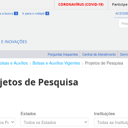
CORONAVÍRUS (COVID-19)
Participe
ra a busca
3
Ir para o rodapé
4
ACESSI
A E INOVAÇÕES
Perguntas frequentes
Central de Atendimento
Serv
olsas e Auxílios
Bolsas e Auxílios Vigentes
Projetos de Pesquisa
jetos de Pesquisa
Estados
Instituições