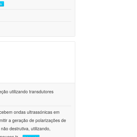
is
ção utilizando transdutores
ecebem ondas ultrassónicas em
itir a geração de polarizações de
ão destrutiva, utilizando,
poucos tr
...