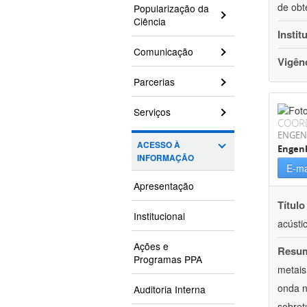
de obt
Popularização da
Ciência
Instit
Comunicação
Vigên
Parcerias
Serviços
COOR
ENGEN
ACESSO À
Engenh
INFORMAÇÃO
E-ma
Apresentação
Título
Institucional
acústi
Ações e
Resu
Programas PPA
metais
onda n
Auditoria Interna
sobret