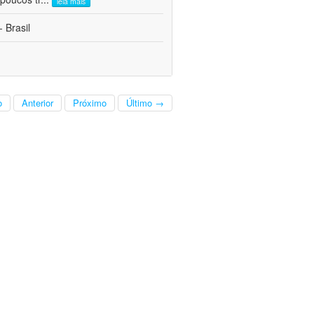
leia mais
 Brasil
o
Anterior
Próximo
Último →