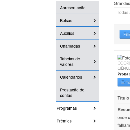
Grandes
Apresentação
Bolsas
Auxílios
Filt
Chamadas
Tabelas de
COOR
valores
CIÊNCI
Probab
Calendários
E-ma
Prestação de
contas
Título
Programas
Resu
onde o
Prêmios
falham