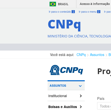
Acesso à informação
BRASIL
Ir para o conteúdo
1
Ir para o menu
2
Ir pa
CNPq
MINISTÉRIO DA CIÊNCIA, TECNOLOGI
Você está aqui:
CNPq
Assuntos
B
Pro
ASSUNTOS
Institucional
País
Bolsas e Auxílios