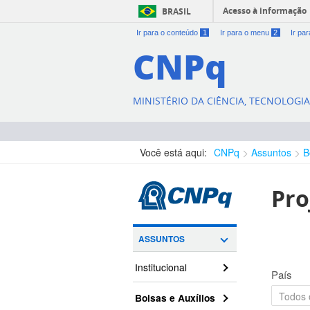
Acesso à informação
BRASIL
Ir para o conteúdo
1
Ir para o menu
2
Ir pa
CNPq
MINISTÉRIO DA CIÊNCIA, TECNOLOGI
Você está aqui:
CNPq
Assuntos
B
Pro
ASSUNTOS
Institucional
País
Bolsas e Auxílios