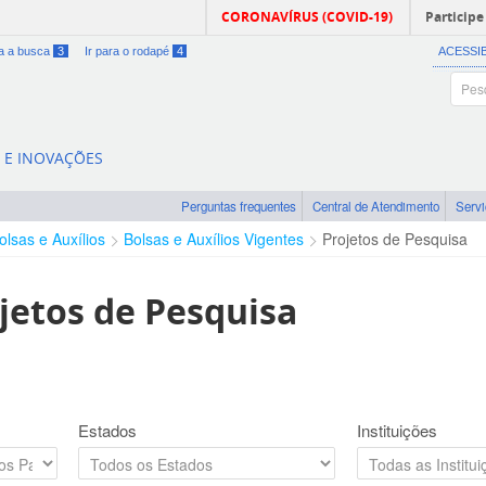
CORONAVÍRUS (COVID-19)
Participe
ra a busca
3
Ir para o rodapé
4
ACESSI
A E INOVAÇÕES
Perguntas frequentes
Central de Atendimento
Serv
olsas e Auxílios
Bolsas e Auxílios Vigentes
Projetos de Pesquisa
jetos de Pesquisa
Estados
Instituições