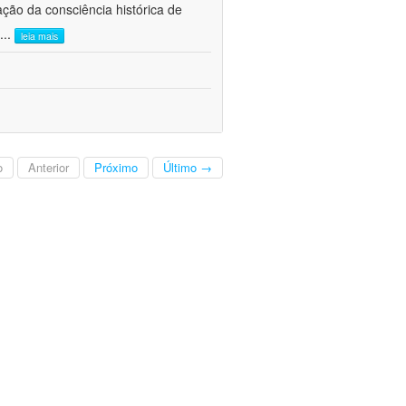
ão da consciência histórica de
...
leia mais
o
Anterior
Próximo
Último →