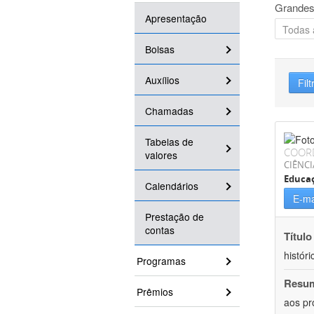
Grandes
Apresentação
Bolsas
Auxílios
Filt
Chamadas
Tabelas de
COOR
valores
CIÊNC
Educa
Calendários
E-ma
Prestação de
contas
Título
históri
Programas
Resu
Prêmios
aos pr