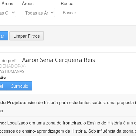
 Áreas
Áreas
Busca
rar
Limpar Filtros
Aaron Sena Cerqueira Reis
DENADOR(A)
IAS HUMANAS
ção
il
Currículo
 do Projeto:
ensino de história para estudantes surdos: uma proposta i
ca
mo:
Localizado em uma zona de fronteiras, o Ensino de História é um
ocessos de ensino-aprendizagem da História. Sob influência da teoria d