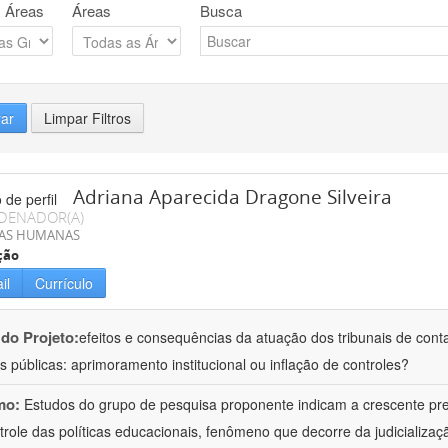
 Áreas
Áreas
Busca
rar
Limpar Filtros
Adriana Aparecida Dragone Silveira
DENADOR(A)
IAS HUMANAS
ção
il
Currículo
 do Projeto:
efeitos e consequências da atuação dos tribunais de conta
s públicas: aprimoramento institucional ou inflação de controles?
mo:
Estudos do grupo de pesquisa proponente indicam a crescente pr
trole das políticas educacionais, fenômeno que decorre da judicializa