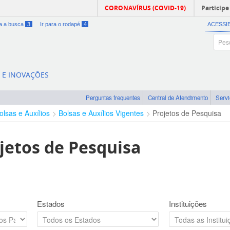
CORONAVÍRUS (COVID-19)
Participe
ra a busca
3
Ir para o rodapé
4
ACESSI
A E INOVAÇÕES
Perguntas frequentes
Central de Atendimento
Serv
olsas e Auxílios
Bolsas e Auxílios Vigentes
Projetos de Pesquisa
jetos de Pesquisa
Estados
Instituições