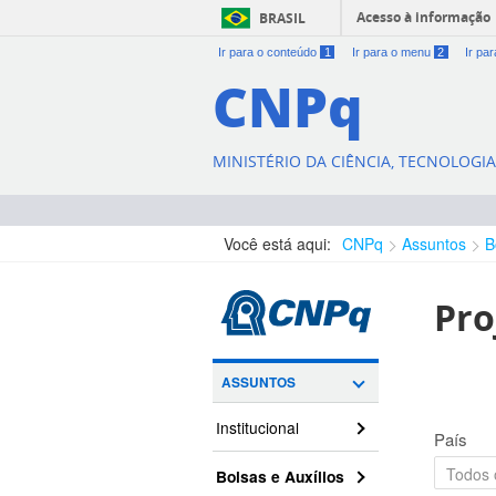
Acesso à informação
BRASIL
Ir para o conteúdo
1
Ir para o menu
2
Ir pa
CNPq
MINISTÉRIO DA CIÊNCIA, TECNOLOGI
Você está aqui:
CNPq
Assuntos
B
Pro
ASSUNTOS
Institucional
País
Bolsas e Auxílios