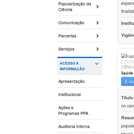
expans
Popularização da
Ciência
finalí
Comunicação
Instit
Vigên
Parcerias
Serviços
COOR
ACESSO À
CIÊNCI
INFORMAÇÃO
Saúde 
Apresentação
E-ma
Institucional
Título
no cam
Ações e
Programas PPA
Resu
popula
Auditoria Interna
trouxe