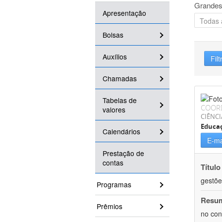
Grandes
Apresentação
Bolsas
Auxílios
Filt
Chamadas
Tabelas de
COOR
valores
CIÊNC
Educa
Calendários
E-ma
Prestação de
contas
Título
gestõe
Programas
Resu
Prêmios
no con