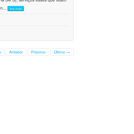
 n
...
leia mais
o
Anterior
Próximo
Último →