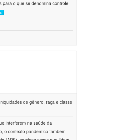
as para o que se denomina controle
is
iniquidades de gênero, raça e classe
que interferem na saúde da
ado, o contexto pandêmico também
ria (APS), serviços esses que lidam