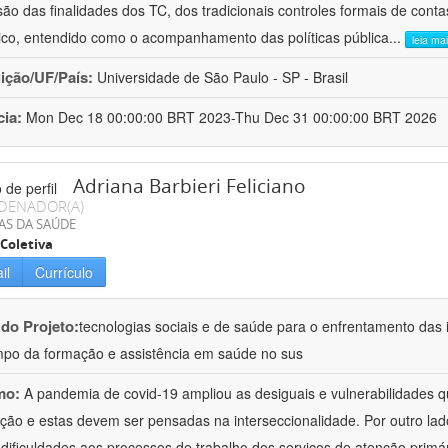
ão das finalidades dos TC, dos tradicionais controles formais de cont
stico, entendido como o acompanhamento das políticas pública
...
leia ma
uição/UF/País:
Universidade de São Paulo - SP - Brasil
cia:
Mon Dec 18 00:00:00 BRT 2023-Thu Dec 31 00:00:00 BRT 2026
Adriana Barbieri Feliciano
DENADOR(A)
AS DA SAÚDE
Coletiva
il
Currículo
 do Projeto:
tecnologias sociais e de saúde para o enfrentamento das 
po da formação e assistência em saúde no sus
mo:
A pandemia de covid-19 ampliou as desiguais e vulnerabilidades 
ção e estas devem ser pensadas na interseccionalidade. Por outro l
 dificuldades aos processos de trabalho dos serviços de atenção primá