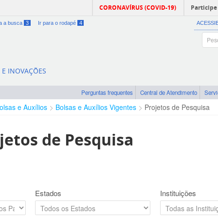
CORONAVÍRUS (COVID-19)
Participe
ra a busca
3
Ir para o rodapé
4
ACESSI
A E INOVAÇÕES
Perguntas frequentes
Central de Atendimento
Serv
olsas e Auxílios
Bolsas e Auxílios Vigentes
Projetos de Pesquisa
jetos de Pesquisa
Estados
Instituições