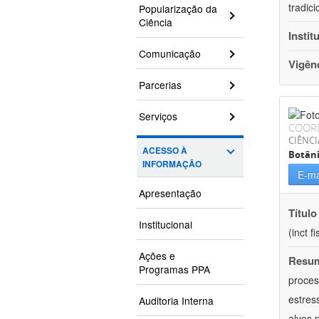
tradic
Popularização da
Ciência
Instit
Comunicação
Vigên
Parcerias
Serviços
COOR
CIÊNCI
ACESSO À
Botân
INFORMAÇÃO
E-ma
Apresentação
Título
Institucional
(inct f
Ações e
Resu
Programas PPA
proces
estres
Auditoria Interna
alvos 