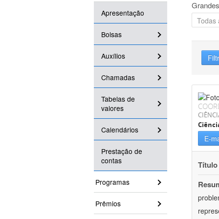
Grandes
Apresentação
Bolsas
Auxílios
Filt
Chamadas
Tabelas de
COOR
valores
CIÊNC
Ciênci
Calendários
E-ma
Prestação de
contas
Título
Programas
Resu
proble
Prêmios
repres