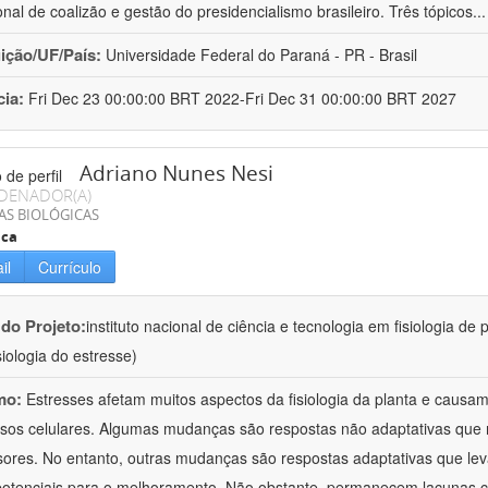
ional de coalizão e gestão do presidencialismo brasileiro. Três tópicos
..
uição/UF/País:
Universidade Federal do Paraná - PR - Brasil
cia:
Fri Dec 23 00:00:00 BRT 2022-Fri Dec 31 00:00:00 BRT 2027
Adriano Nunes Nesi
DENADOR(A)
AS BIOLÓGICAS
ica
il
Currículo
 do Projeto:
instituto nacional de ciência e tecnologia em fisiologia d
isiologia do estresse)
mo:
Estresses afetam muitos aspectos da fisiologia da planta e caus
sos celulares. Algumas mudanças são respostas não adaptativas que re
sores. No entanto, outras mudanças são respostas adaptativas que le
potenciais para o melhoramento. Não obstante, permanecem lacunas c