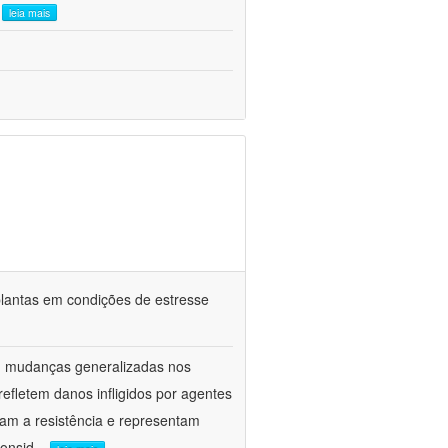
.
leia mais
e plantas em condições de estresse
am mudanças generalizadas nos
fletem danos infligidos por agentes
vam a resistência e representam
onsid
...