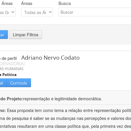
 Áreas
Áreas
Busca
rar
Limpar Filtros
Adriano Nervo Codato
DENADOR(A)
IAS HUMANAS
a Política
il
Currículo
 do Projeto:
representação e legitimidade democrática.
mo:
Essa proposta tem como tema a relação entre representação políti
ma de pesquisa é saber se as mudanças nas percepções e valores dos e
entativas resultaram em uma classe política que, pela primeira vez d