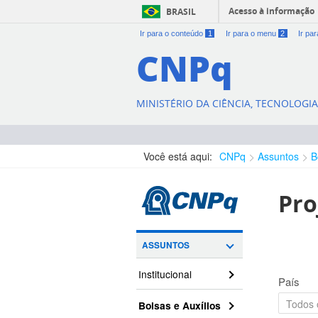
Acesso à informação
BRASIL
Ir para o conteúdo
1
Ir para o menu
2
Ir pa
CNPq
MINISTÉRIO DA CIÊNCIA, TECNOLOGI
Você está aqui:
CNPq
Assuntos
B
Pro
ASSUNTOS
Institucional
País
Bolsas e Auxílios