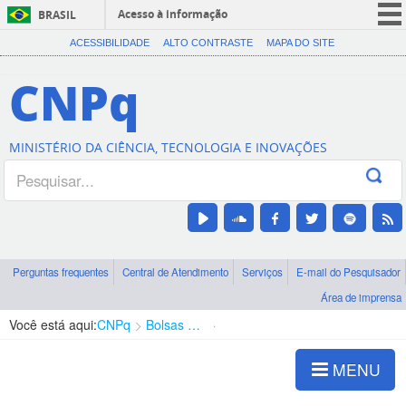
Acesso à informação
BRASIL
CORONAVÍRUS (COVID-19)
ACESSIBILIDADE
ALTO CONTRASTE
MAPA DO SITE
Participe
CNPq
Serviços
Legislação
MINISTÉRIO DA CIÊNCIA, TECNOLOGIA E INOVAÇÕES
Canais
Perguntas frequentes
Central de Atendimento
Serviços
E-mail do Pesquisador
Área de imprensa
Você está aqui:
CNPq
Bolsas e Auxílios Vigentes
Projetos de Pesquisa
MENU