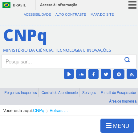
Acesso à informação
BRASIL
CORONAVÍRUS (COVID-19)
ACESSIBILIDADE
ALTO CONTRASTE
MAPA DO SITE
Participe
CNPq
Serviços
Legislação
MINISTÉRIO DA CIÊNCIA, TECNOLOGIA E INOVAÇÕES
Canais
Perguntas frequentes
Central de Atendimento
Serviços
E-mail do Pesquisador
Área de imprensa
Você está aqui:
CNPq
Bolsas e Auxílios Vigentes
Projetos de Pesquisa
MENU