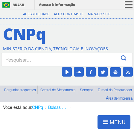
Acesso à informação
BRASIL
CORONAVÍRUS (COVID-19)
ACESSIBILIDADE
ALTO CONTRASTE
MAPA DO SITE
Participe
CNPq
Serviços
Legislação
MINISTÉRIO DA CIÊNCIA, TECNOLOGIA E INOVAÇÕES
Canais
Perguntas frequentes
Central de Atendimento
Serviços
E-mail do Pesquisador
Área de imprensa
Você está aqui:
CNPq
Bolsas e Auxílios Vigentes
Projetos de Pesquisa
MENU