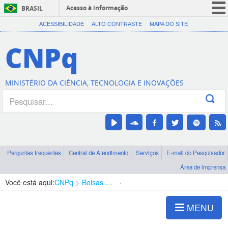
Acesso à informação
BRASIL
CORONAVÍRUS (COVID-19)
ACESSIBILIDADE
ALTO CONTRASTE
MAPA DO SITE
Participe
CNPq
Serviços
Legislação
MINISTÉRIO DA CIÊNCIA, TECNOLOGIA E INOVAÇÕES
Canais
Perguntas frequentes
Central de Atendimento
Serviços
E-mail do Pesquisador
Área de imprensa
Você está aqui:
CNPq
Bolsas e Auxílios Vigentes
Projetos de Pesquisa
MENU