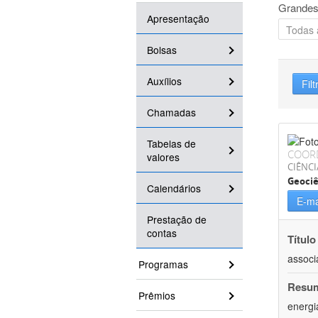
Grandes
Apresentação
Bolsas
Auxílios
Filt
Chamadas
Tabelas de
COOR
valores
CIÊNCI
Geociê
Calendários
E-ma
Prestação de
contas
Título
associ
Programas
Resu
Prêmios
energi