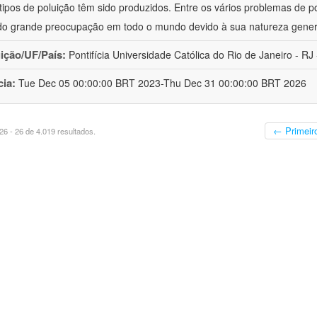
 tipos de poluição têm sido produzidos. Entre os vários problemas de p
o grande preocupação em todo o mundo devido à sua natureza gener
uição/UF/País:
Pontifícia Universidade Católica do Rio de Janeiro - RJ -
cia:
Tue Dec 05 00:00:00 BRT 2023-Thu Dec 31 00:00:00 BRT 2026
← Primeir
6 - 26 de 4.019 resultados.