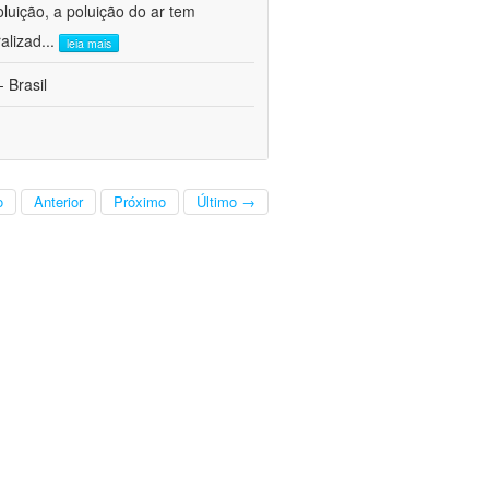
oluição, a poluição do ar tem
alizad
...
leia mais
 Brasil
o
Anterior
Próximo
Último →