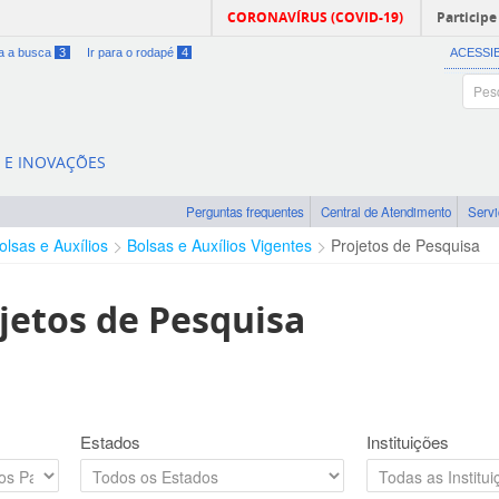
CORONAVÍRUS (COVID-19)
Participe
ra a busca
3
Ir para o rodapé
4
ACESSI
A E INOVAÇÕES
Perguntas frequentes
Central de Atendimento
Serv
olsas e Auxílios
Bolsas e Auxílios Vigentes
Projetos de Pesquisa
jetos de Pesquisa
Estados
Instituições