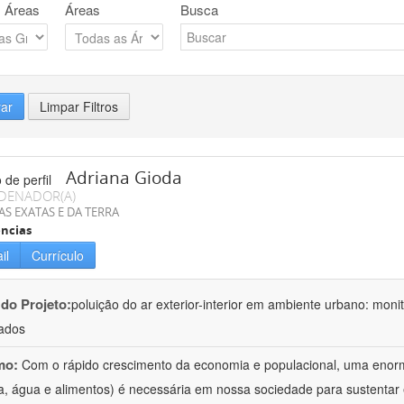
 Áreas
Áreas
Busca
rar
Limpar Filtros
Adriana Gioda
DENADOR(A)
AS EXATAS E DA TERRA
ncias
il
Currículo
 do Projeto:
poluição do ar exterior-interior em ambiente urbano: mon
ados
mo:
Com o rápido crescimento da economia e populacional, uma enorm
a, água e alimentos) é necessária em nossa sociedade para sustentar 