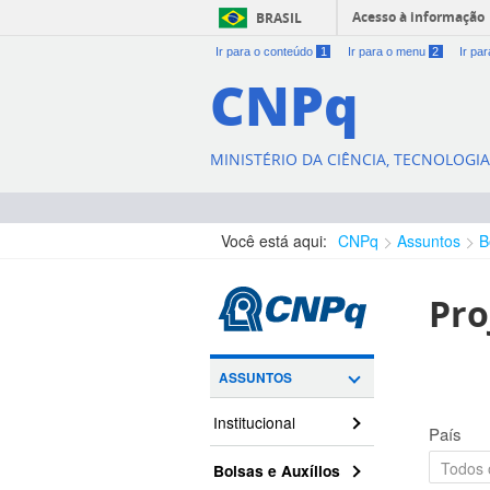
Acesso à informação
BRASIL
Ir para o conteúdo
1
Ir para o menu
2
Ir pa
CNPq
MINISTÉRIO DA CIÊNCIA, TECNOLOGI
Você está aqui:
CNPq
Assuntos
B
Pro
ASSUNTOS
Institucional
País
Bolsas e Auxílios