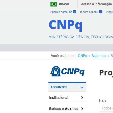
Acesso à informação
BRASIL
Ir para o conteúdo
1
Ir para o menu
2
Ir pa
CNPq
MINISTÉRIO DA CIÊNCIA, TECNOLOGI
Você está aqui:
CNPq
Assuntos
B
Pro
ASSUNTOS
Institucional
País
Bolsas e Auxílios