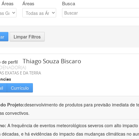
 Áreas
Áreas
Busca
rar
Limpar Filtros
Thiago Souza Biscaro
DENADOR(A)
AS EXATAS E DA TERRA
ncias
il
Currículo
 do Projeto:
desenvolvimento de produtos para previsão imediata de t
as convectivos.
mo:
A frequência de eventos meteorológicos severos com alto impact
s décadas, e há evidências do impacto das mudanças climáticas no a