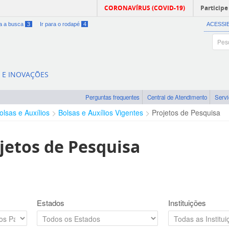
CORONAVÍRUS (COVID-19)
Participe
ra a busca
3
Ir para o rodapé
4
ACESSI
A E INOVAÇÕES
Perguntas frequentes
Central de Atendimento
Serv
olsas e Auxílios
Bolsas e Auxílios Vigentes
Projetos de Pesquisa
jetos de Pesquisa
Estados
Instituições