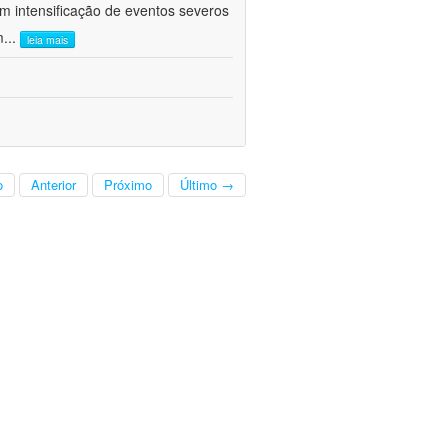
om intensificação de eventos severos
m
...
leia mais
o
Anterior
Próximo
Último →