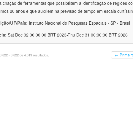
a criação de ferramentas que possibilitem a identificação de regiões c
timos 20 anos e que auxiliem na previsão de tempo em escala curtíssi
uição/UF/País:
Instituto Nacional de Pesquisas Espaciais - SP - Brasil
cia:
Sat Dec 02 00:00:00 BRT 2023-Thu Dec 31 00:00:00 BRT 2026
← Primeir
.822 - 3.822 de 4.019 resultados.