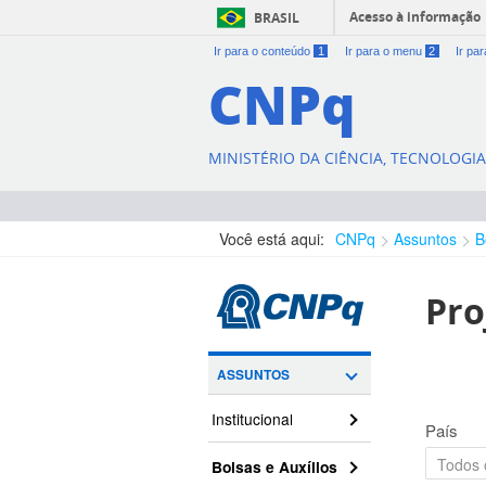
Acesso à informação
BRASIL
Ir para o conteúdo
1
Ir para o menu
2
Ir pa
CNPq
MINISTÉRIO DA CIÊNCIA, TECNOLOGI
Você está aqui:
CNPq
Assuntos
B
Pro
ASSUNTOS
Institucional
País
Bolsas e Auxílios