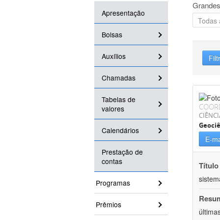
Grandes
Apresentação
Bolsas
Auxílios
Filt
Chamadas
Tabelas de
COOR
valores
CIÊNCI
Geociê
Calendários
E-ma
Prestação de
contas
Título
sistem
Programas
Resu
Prêmios
última