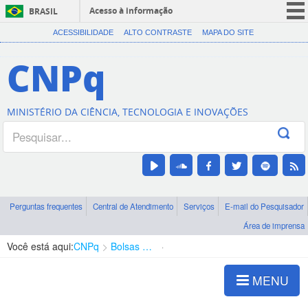
Acesso à informação
BRASIL
CORONAVÍRUS (COVID-19)
ACESSIBILIDADE
ALTO CONTRASTE
MAPA DO SITE
Participe
CNPq
Serviços
Legislação
MINISTÉRIO DA CIÊNCIA, TECNOLOGIA E INOVAÇÕES
Canais
Perguntas frequentes
Central de Atendimento
Serviços
E-mail do Pesquisador
Área de imprensa
Você está aqui:
CNPq
Bolsas e Auxílios Vigentes
Projetos de Pesquisa
MENU