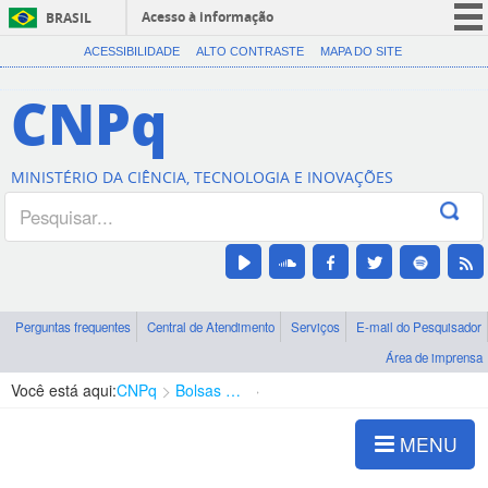
Acesso à informação
BRASIL
CORONAVÍRUS (COVID-19)
ACESSIBILIDADE
ALTO CONTRASTE
MAPA DO SITE
Participe
CNPq
Serviços
Legislação
MINISTÉRIO DA CIÊNCIA, TECNOLOGIA E INOVAÇÕES
Canais
Perguntas frequentes
Central de Atendimento
Serviços
E-mail do Pesquisador
Área de imprensa
Você está aqui:
CNPq
Bolsas e Auxílios Vigentes
Projetos de Pesquisa
MENU