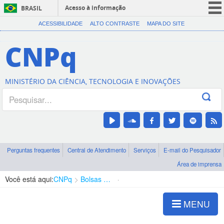
Acesso à informação
BRASIL
CORONAVÍRUS (COVID-19)
ACESSIBILIDADE
ALTO CONTRASTE
MAPA DO SITE
Participe
CNPq
Serviços
Legislação
MINISTÉRIO DA CIÊNCIA, TECNOLOGIA E INOVAÇÕES
Canais
Perguntas frequentes
Central de Atendimento
Serviços
E-mail do Pesquisador
Área de imprensa
Você está aqui:
CNPq
Bolsas e Auxílios Vigentes
Projetos de Pesquisa
MENU