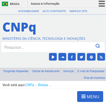
Acesso à informação
BRASIL
CORONAVÍRUS (COVID-19)
ACESSIBILIDADE
ALTO CONTRASTE
MAPA DO SITE
Participe
CNPq
Serviços
Legislação
MINISTÉRIO DA CIÊNCIA, TECNOLOGIA E INOVAÇÕES
Canais
Perguntas frequentes
Central de Atendimento
Serviços
E-mail do Pesquisador
Área de imprensa
Você está aqui:
CNPq
Bolsas e Auxílios Vigentes
Projetos de Pesquisa
MENU