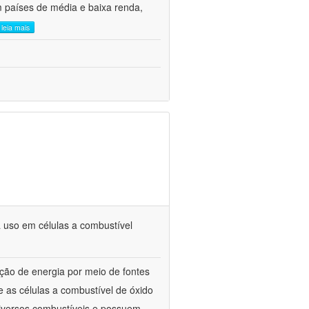
m países de média e baixa renda,
leia mais
 uso em células a combustível
ão de energia por meio de fontes
 as células a combustível de óxido
diversos combustíveis e possuem