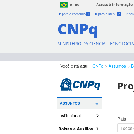
Acesso à informação
BRASIL
Ir para o conteúdo
1
Ir para o menu
2
Ir pa
CNPq
MINISTÉRIO DA CIÊNCIA, TECNOLOGI
Você está aqui:
CNPq
Assuntos
B
Pro
ASSUNTOS
Institucional
País
Bolsas e Auxílios