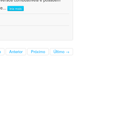
re
...
leia mais
o
Anterior
Próximo
Último →