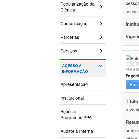
pessoa
Popularização da
Ciência
sendo 
Comunicação
Instit
Vigên
Parcerias
Serviços
COOR
ACESSO À
ENGEN
INFORMAÇÃO
Engenh
Apresentação
E-ma
Institucional
Título
reversí
Ações e
Programas PPA
Resu
ambien
Auditoria Interna
sólido