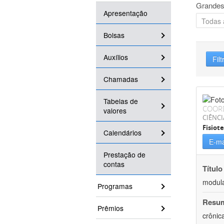
Grandes
Apresentação
Bolsas
Auxílios
Filt
Chamadas
Tabelas de
COOR
valores
CIÊNCI
Fisiot
Calendários
E-ma
Prestação de
contas
Título
modula
Programas
Resu
Prêmios
crônic