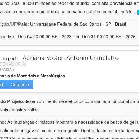
s no Brasil e 300 milhões ao redor do mundo, com alta prevalência e
assim, considerada um problema de saúde pública mundial. Indivíd
...
uição/UF/País:
Universidade Federal de São Carlos - SP - Brasil
cia:
Mon Dec 04 00:00:00 BRT 2023-Thu Dec 31 00:00:00 BRT 2026
Adriana Scoton Antonio Chinelatto
DENADOR(A)
HARIAS
aria de Materiais e Metalúrgica
il
Currículo
 do Projeto:
desenvolvimento de eletrodos com camada funcional para
veis de óxido sólido.
mo:
As mudanças climáticas mostram a necessidade de busca de geraç
talmente amigáveis, como o hidrogênio. Dentro deste contexto, tem-se
 (SOFCs) que possuem alta eficiência energética, podem operar com 