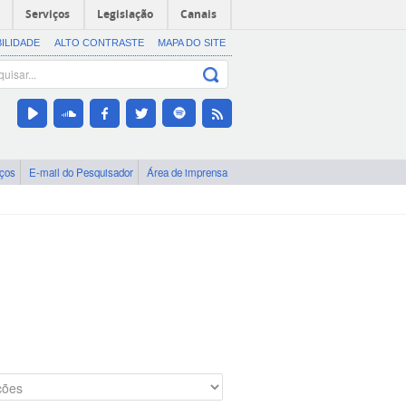
Serviços
Legislação
Canais
BILIDADE
ALTO CONTRASTE
MAPA DO SITE
iços
E-mail do Pesquisador
Área de imprensa