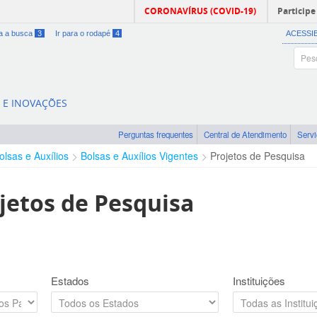
CORONAVÍRUS (COVID-19)
Participe
ra a busca
3
Ir para o rodapé
4
ACESSI
A E INOVAÇÕES
Perguntas frequentes
Central de Atendimento
Serv
olsas e Auxílios
Bolsas e Auxílios Vigentes
Projetos de Pesquisa
jetos de Pesquisa
Estados
Instituições