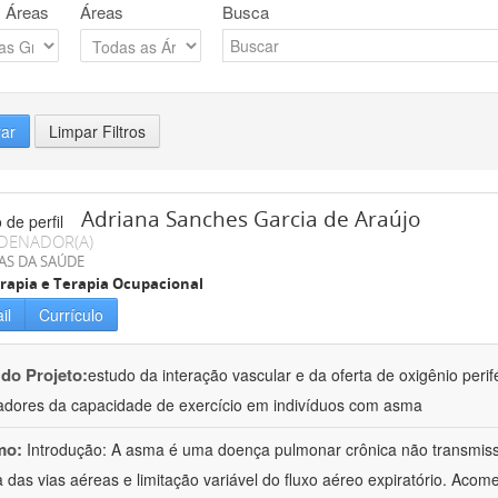
 Áreas
Áreas
Busca
rar
Limpar Filtros
Adriana Sanches Garcia de Araújo
DENADOR(A)
AS DA SAÚDE
erapia e Terapia Ocupacional
il
Currículo
 do Projeto:
estudo da interação vascular e da oferta de oxigênio perif
dores da capacidade de exercício em indivíduos com asma
mo:
Introdução: A asma é uma doença pulmonar crônica não transmissí
a das vias aéreas e limitação variável do fluxo aéreo expiratório. Ac