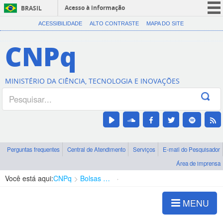
Acesso à informação
BRASIL
CORONAVÍRUS (COVID-19)
ACESSIBILIDADE
ALTO CONTRASTE
MAPA DO SITE
Participe
CNPq
Serviços
Legislação
MINISTÉRIO DA CIÊNCIA, TECNOLOGIA E INOVAÇÕES
Canais
Perguntas frequentes
Central de Atendimento
Serviços
E-mail do Pesquisador
Área de imprensa
Você está aqui:
CNPq
Bolsas e Auxílios Vigentes
Projetos de Pesquisa
MENU