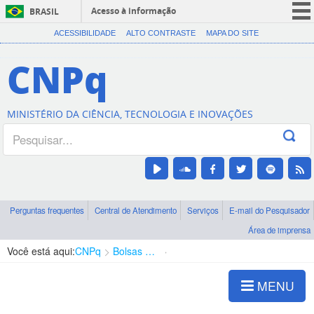
Acesso à informação
BRASIL
CORONAVÍRUS (COVID-19)
ACESSIBILIDADE
ALTO CONTRASTE
MAPA DO SITE
Participe
CNPq
Serviços
Legislação
MINISTÉRIO DA CIÊNCIA, TECNOLOGIA E INOVAÇÕES
Canais
Perguntas frequentes
Central de Atendimento
Serviços
E-mail do Pesquisador
Área de imprensa
Você está aqui:
CNPq
Bolsas e Auxílios Vigentes
Projetos de Pesquisa
MENU