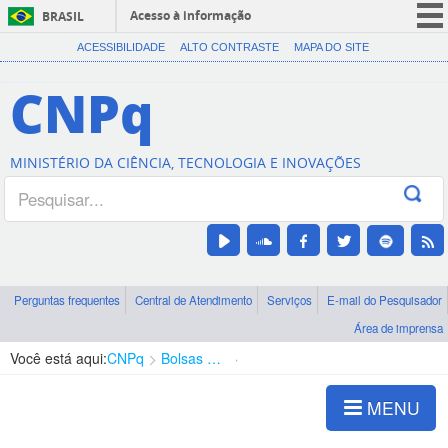
Acesso à informação
BRASIL
CORONAVÍRUS (COVID-19)
ACESSIBILIDADE
ALTO CONTRASTE
MAPA DO SITE
Participe
CNPq
Serviços
Legislação
MINISTÉRIO DA CIÊNCIA, TECNOLOGIA E INOVAÇÕES
Canais
Perguntas frequentes
Central de Atendimento
Serviços
E-mail do Pesquisador
Área de imprensa
Você está aqui:
CNPq
Bolsas e Auxílios Vigentes
Projetos de Pesquisa
MENU