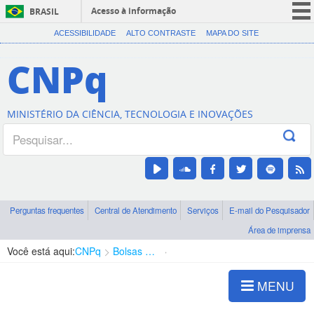
Acesso à informação
BRASIL
CORONAVÍRUS (COVID-19)
ACESSIBILIDADE
ALTO CONTRASTE
MAPA DO SITE
Participe
CNPq
Serviços
Legislação
MINISTÉRIO DA CIÊNCIA, TECNOLOGIA E INOVAÇÕES
Canais
Perguntas frequentes
Central de Atendimento
Serviços
E-mail do Pesquisador
Área de imprensa
Você está aqui:
CNPq
Bolsas e Auxílios Vigentes
Projetos de Pesquisa
MENU