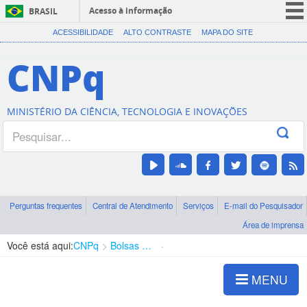
Acesso à informação
BRASIL
CORONAVÍRUS (COVID-19)
ACESSIBILIDADE
ALTO CONTRASTE
MAPA DO SITE
Participe
CNPq
Serviços
Legislação
MINISTÉRIO DA CIÊNCIA, TECNOLOGIA E INOVAÇÕES
Canais
Perguntas frequentes
Central de Atendimento
Serviços
E-mail do Pesquisador
Área de imprensa
Você está aqui:
CNPq
Bolsas e Auxílios Vigentes
Projetos de Pesquisa
MENU