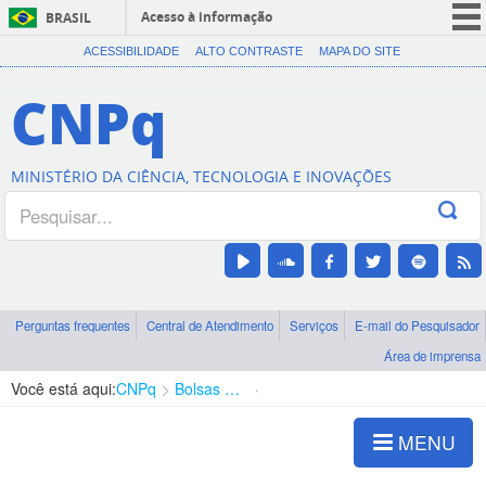
Acesso à informação
BRASIL
CORONAVÍRUS (COVID-19)
ACESSIBILIDADE
ALTO CONTRASTE
MAPA DO SITE
Participe
CNPq
Serviços
Legislação
MINISTÉRIO DA CIÊNCIA, TECNOLOGIA E INOVAÇÕES
Canais
Perguntas frequentes
Central de Atendimento
Serviços
E-mail do Pesquisador
Área de imprensa
Você está aqui:
CNPq
Bolsas e Auxílios Vigentes
Projetos de Pesquisa
MENU