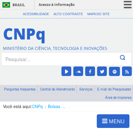
Acesso à informação
BRASIL
CORONAVÍRUS (COVID-19)
ACESSIBILIDADE
ALTO CONTRASTE
MAPA DO SITE
Participe
CNPq
Serviços
Legislação
MINISTÉRIO DA CIÊNCIA, TECNOLOGIA E INOVAÇÕES
Canais
Perguntas frequentes
Central de Atendimento
Serviços
E-mail do Pesquisador
Área de imprensa
Você está aqui:
CNPq
Bolsas e Auxílios Vigentes
Projetos de Pesquisa
MENU