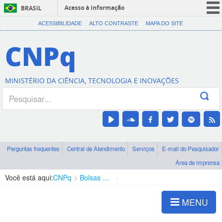
Acesso à informação
BRASIL
CORONAVÍRUS (COVID-19)
ACESSIBILIDADE
ALTO CONTRASTE
MAPA DO SITE
Participe
CNPq
Serviços
Legislação
MINISTÉRIO DA CIÊNCIA, TECNOLOGIA E INOVAÇÕES
Canais
Perguntas frequentes
Central de Atendimento
Serviços
E-mail do Pesquisador
Área de imprensa
Você está aqui:
CNPq
Bolsas e Auxílios Vigentes
Projetos de Pesquisa
MENU