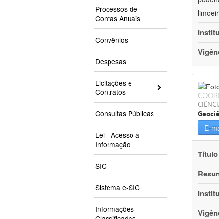
Processos de
limoei
Contas Anuais
Instit
Convênios
Vigên
Despesas
Licitações e
Contratos
COOR
CIÊNCI
Consultas Públicas
Geociê
E-ma
Lei - Acesso a
Informação
Título
SIC
Resu
Sistema e-SIC
Instit
Informações
Vigên
Classificadas