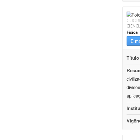
COOR
CIÊNCI
Física
E-ma
Título
Resu
civili
divisõ
aplica
Instit
Vigên