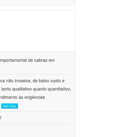
o comportamental de cabras em
ca não invasiva, de baixo custo e
tanto qualitativo quanto quantitativo,
ndimento às exigências
.
leia mais
l