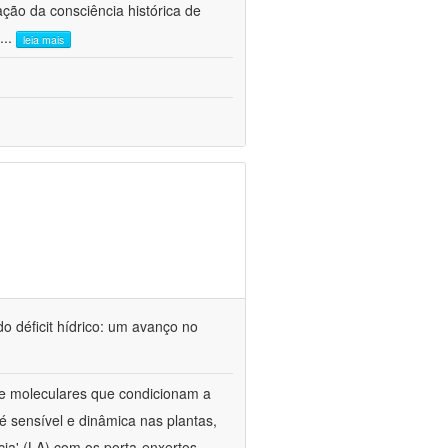
ão da consciência histórica de
...
leia mais
o déficit hídrico: um avanço no
s e moleculares que condicionam a
é sensível e dinâmica nas plantas,
cia' (LA) com os porta-enxertos