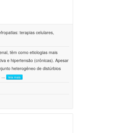
ropatias: terapias celulares,
enal, têm como etiologias mais
iva e hipertensão (crônicas). Apesar
junto heterogêneo de distúrbios
e
...
leia mais