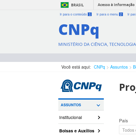
Acesso à informação
BRASIL
Ir para o conteúdo
1
Ir para o menu
2
Ir pa
CNPq
MINISTÉRIO DA CIÊNCIA, TECNOLOGI
Você está aqui:
CNPq
Assuntos
B
Pro
ASSUNTOS
Institucional
País
Bolsas e Auxílios