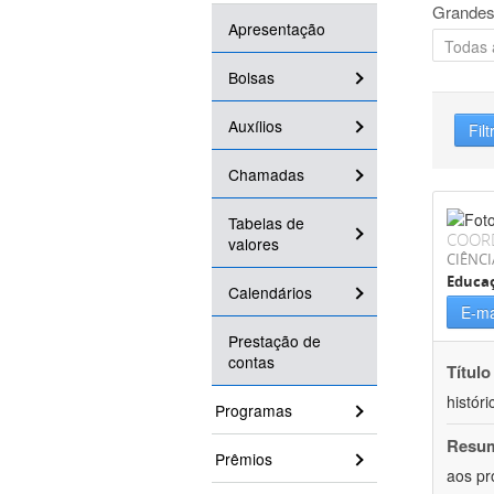
Grandes
Apresentação
Bolsas
Auxílios
Filt
Chamadas
Tabelas de
COOR
valores
CIÊNC
Educa
Calendários
E-ma
Prestação de
contas
Título
históri
Programas
Resu
Prêmios
aos pr