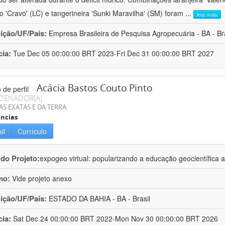
ro 'Cravo' (LC) e tangerineira 'Sunki Maravilha' (SM) foram
...
leia mais
uição/UF/País:
Empresa Brasileira de Pesquisa Agropecuária - BA - Bra
cia:
Tue Dec 05 00:00:00 BRT 2023-Fri Dec 31 00:00:00 BRT 2027
Acácia Bastos Couto Pinto
DENADOR(A)
AS EXATAS E DA TERRA
ncias
il
Currículo
 do Projeto:
expogeo virtual: popularizando a educação geocientífica a
mo:
Vide projeto anexo
uição/UF/País:
ESTADO DA BAHIA - BA - Brasil
cia:
Sat Dec 24 00:00:00 BRT 2022-Mon Nov 30 00:00:00 BRT 2026