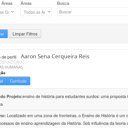
 Áreas
Áreas
Busca
rar
Limpar Filtros
Aaron Sena Cerqueira Reis
DENADOR(A)
IAS HUMANAS
ção
il
Currículo
 do Projeto:
ensino de história para estudantes surdos: uma proposta i
ca
mo:
Localizado em uma zona de fronteiras, o Ensino de História é um
ocessos de ensino-aprendizagem da História. Sob influência da teoria d