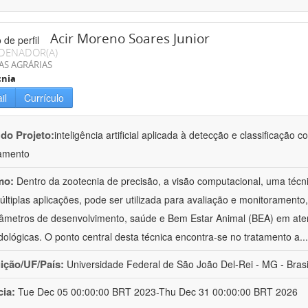
Acir Moreno Soares Junior
DENADOR(A)
AS AGRÁRIAS
cnia
il
Currículo
 do Projeto:
inteligência artificial aplicada à detecção e classificaçã
amento
mo:
Dentro da zootecnia de precisão, a visão computacional, uma técni
ltiplas aplicações, pode ser utilizada para avaliação e monitoramento, 
âmetros de desenvolvimento, saúde e Bem Estar Animal (BEA) em ate
ológicas. O ponto central desta técnica encontra-se no tratamento a
..
uição/UF/País:
Universidade Federal de São João Del-Rei - MG - Brasi
cia:
Tue Dec 05 00:00:00 BRT 2023-Thu Dec 31 00:00:00 BRT 2026