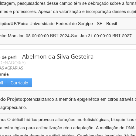
izagem, pesquisadores desse campo têm se debruçado sobre a formaç
ntes e professores. Apesar da valorização e incorporação desses sujei
uição/UF/País:
Universidade Federal de Sergipe - SE - Brasil
cia:
Mon Jan 08 00:00:00 BRT 2024-Sun Jan 31 00:00:00 BRT 2027
Abelmon da Silva Gesteira
DENADOR(A)
AS AGRÁRIAS
omia
il
Currículo
 do Projeto:
potencializando a memória epigenética em citros através d
o agropecuário.
mo:
O déficit hídrico provoca alterações morfofisiológicas, bioquímica
 a estratégias para aclimatização e/ou adaptação. A metilação do DNA 
o ser alterada durante o déficit hídrico. Combinações laranjeira 'Valên