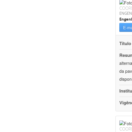
COOR
ENGEN
Engenh
E-ma
Título
Resu
altern
da pav
dispon
Instit
Vigên
COOR