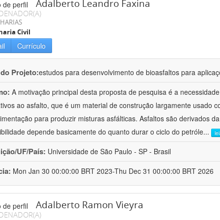
Adalberto Leandro Faxina
DENADOR(A)
HARIAS
aria Civil
il
Currículo
 do Projeto:
estudos para desenvolvimento de bioasfaltos para aplic
mo:
A motivação principal desta proposta de pesquisa é a necessidade
ativos ao asfalto, que é um material de construção largamente usado 
imentação para produzir misturas asfálticas. Asfaltos são derivados da
ibilidade depende basicamente do quanto durar o ciclo do petróle
...
le
uição/UF/País:
Universidade de São Paulo - SP - Brasil
cia:
Mon Jan 30 00:00:00 BRT 2023-Thu Dec 31 00:00:00 BRT 2026
Adalberto Ramon Vieyra
DENADOR(A)