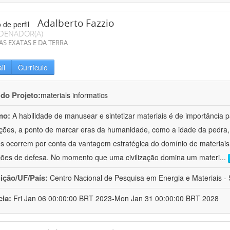
Adalberto Fazzio
DENADOR(A)
AS EXATAS E DA TERRA
il
Currículo
 do Projeto:
materials informatics
mo:
A habilidade de manusear e sintetizar materiais é de importância 
zações, a ponto de marcar eras da humanidade, como a idade da pedra, 
es ocorrem por conta da vantagem estratégica do domínio de materiais,
ções de defesa. No momento que uma civilização domina um materi
...
uição/UF/País:
Centro Nacional de Pesquisa em Energia e Materiais - S
cia:
Fri Jan 06 00:00:00 BRT 2023-Mon Jan 31 00:00:00 BRT 2028