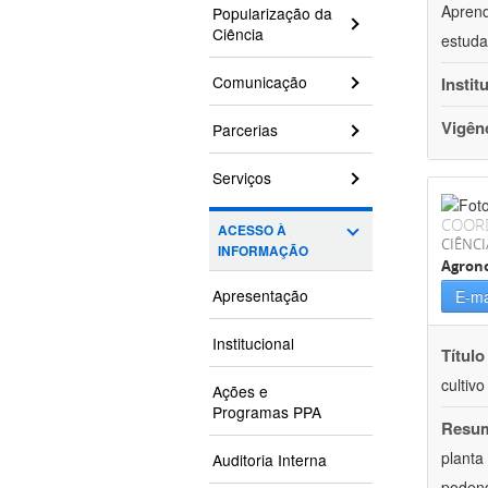
Aprend
Popularização da
Ciência
estuda
Comunicação
Instit
Vigên
Parcerias
Serviços
COOR
ACESSO À
CIÊNCI
INFORMAÇÃO
Agron
Apresentação
E-ma
Institucional
Título
cultiv
Ações e
Programas PPA
Resu
planta
Auditoria Interna
podend