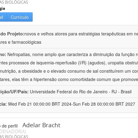
AS BIOLÓGICAS
gia
il
Currículo
 do Projeto:
novos e velhos atores para estratégias terapêuticas em nef
ares e farmacológicas
mo:
Nefropatias, nome amplo que caracteriza a diminuição da função r
ntes processos de isquemia-reperfusão (I/R) (agudos), uropatia obstrut
nutrição, a obesidade e o elevado consumo de sal constituírem um con
tares, elas têm a hipertensão como comorbidade comum que promov
uição/UF/País:
Universidade Federal do Rio de Janeiro - RJ - Brasil
cia:
Wed Feb 21 00:00:00 BRT 2024-Sun Feb 28 00:00:00 BRT 2027
Adelar Bracht
DENADOR(A)
AS BIOLÓGICAS