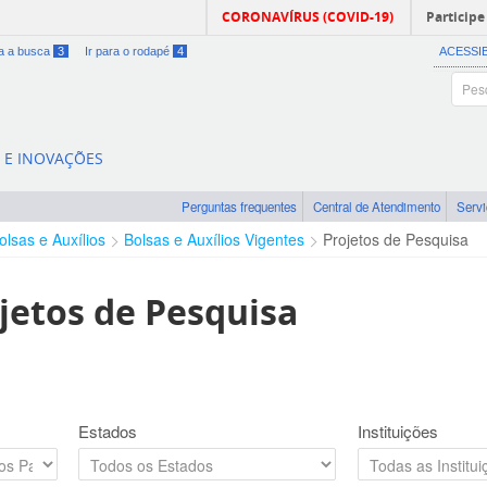
CORONAVÍRUS (COVID-19)
Participe
ra a busca
3
Ir para o rodapé
4
ACESSI
A E INOVAÇÕES
Perguntas frequentes
Central de Atendimento
Serv
olsas e Auxílios
Bolsas e Auxílios Vigentes
Projetos de Pesquisa
jetos de Pesquisa
Estados
Instituições