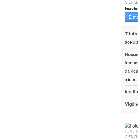
CIÊNCI
Fisiolo
E-ma
Título
acelul
Resu
freque
da des
alimen
Instit
Vigên
COOR
CIÊNCI