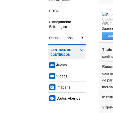
PDTIC
COOR
Planejamento
CIÊNCI
Estratégico
Zoote
E-ma
Dados abertos
Título
CENTRAIS DE
CONTEÚDOS
confin
Áudios
Resu
com mú
Vídeos
de par
mercad
Imagens
Instit
Dados Abertos
Vigên