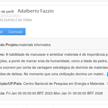
Adalberto Fazzio
DENADOR(A)
AS EXATAS E DA TERRA
il
Currículo
 do Projeto:
materials informatics
mo:
A habilidade de manusear e sintetizar materiais é de importância 
zações, a ponto de marcar eras da humanidade, como a idade da pedra, 
es ocorrem por conta da vantagem estratégica do domínio de materiais,
ções de defesa. No momento que uma civilização domina um materi
...
uição/UF/País:
Centro Nacional de Pesquisa em Energia e Materiais - S
cia:
Fri Jan 06 00:00:00 BRT 2023-Mon Jan 31 00:00:00 BRT 2028