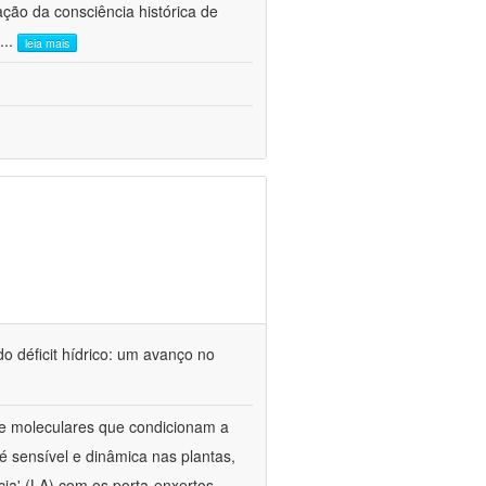
ão da consciência histórica de
...
leia mais
o déficit hídrico: um avanço no
s e moleculares que condicionam a
é sensível e dinâmica nas plantas,
cia' (LA) com os porta-enxertos