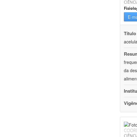
CIÊNCI
Fisiolo
E-ma
Título
acelul
Resu
freque
da des
alimen
Instit
Vigên
COOR
CIÊNCI