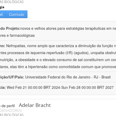
AS BIOLÓGICAS
gia
il
Currículo
 do Projeto:
novos e velhos atores para estratégias terapêuticas em nef
ares e farmacológicas
mo:
Nefropatias, nome amplo que caracteriza a diminuição da função r
ntes processos de isquemia-reperfusão (I/R) (agudos), uropatia obstrut
nutrição, a obesidade e o elevado consumo de sal constituírem um con
tares, elas têm a hipertensão como comorbidade comum que promov
uição/UF/País:
Universidade Federal do Rio de Janeiro - RJ - Brasil
cia:
Wed Feb 21 00:00:00 BRT 2024-Sun Feb 28 00:00:00 BRT 2027
Adelar Bracht
DENADOR(A)
AS BIOLÓGICAS