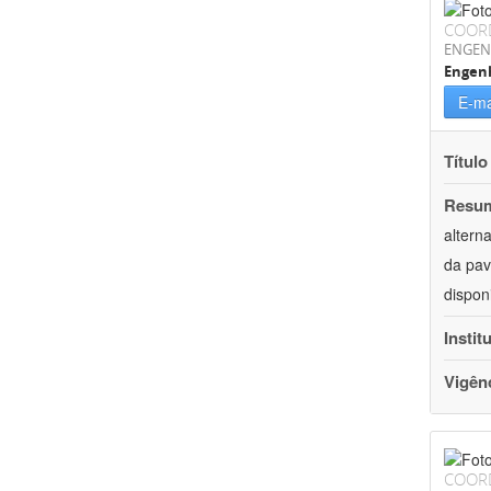
COOR
ENGEN
Engenh
E-ma
Título
Resu
altern
da pav
dispon
Instit
Vigên
COOR