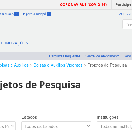
CORONAVÍRUS (COVID-19)
Participe
ra a busca
3
Ir para o rodapé
4
ACESSI
A E INOVAÇÕES
Perguntas frequentes
Central de Atendimento
Serv
olsas e Auxílios
Bolsas e Auxílios Vigentes
Projetos de Pesquisa
jetos de Pesquisa
Estados
Instituições