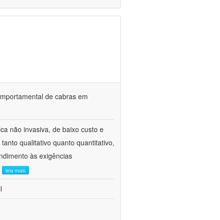
o comportamental de cabras em
ca não invasiva, de baixo custo e
tanto qualitativo quanto quantitativo,
ndimento às exigências
.
leia mais
l