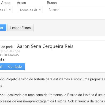
 Áreas
Áreas
Busca
rar
Limpar Filtros
Aaron Sena Cerqueira Reis
DENADOR(A)
IAS HUMANAS
ção
il
Currículo
 do Projeto:
ensino de história para estudantes surdos: uma proposta i
ca
mo:
Localizado em uma zona de fronteiras, o Ensino de História é um
ocessos de ensino-aprendizagem da História. Sob influência da teoria d