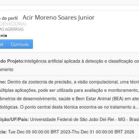
Acir Moreno Soares Junior
DENADOR(A)
AS AGRÁRIAS
cnia
il
Currículo
 do Projeto:
inteligência artificial aplicada à detecção e classificaçã
amento
mo:
Dentro da zootecnia de precisão, a visão computacional, uma técni
ltiplas aplicações, pode ser utilizada para avaliação e monitoramento, 
âmetros de desenvolvimento, saúde e Bem Estar Animal (BEA) em ate
ológicas. O ponto central desta técnica encontra-se no tratamento a
..
uição/UF/País:
Universidade Federal de São João Del-Rei - MG - Brasi
cia:
Tue Dec 05 00:00:00 BRT 2023-Thu Dec 31 00:00:00 BRT 2026