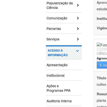
Aprend
Popularização da
Ciência
estuda
Comunicação
Instit
Vigên
Parcerias
Serviços
COOR
ACESSO À
CIÊNCI
INFORMAÇÃO
Agron
Apresentação
E-ma
Institucional
Título
cultiv
Ações e
Programas PPA
Resu
planta
Auditoria Interna
podend