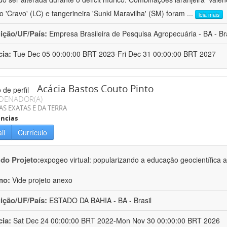
ro 'Cravo' (LC) e tangerineira 'Sunki Maravilha' (SM) foram
...
leia mais
uição/UF/País:
Empresa Brasileira de Pesquisa Agropecuária - BA - Bra
cia:
Tue Dec 05 00:00:00 BRT 2023-Fri Dec 31 00:00:00 BRT 2027
Acácia Bastos Couto Pinto
DENADOR(A)
AS EXATAS E DA TERRA
ncias
il
Currículo
 do Projeto:
expogeo virtual: popularizando a educação geocientífica a
mo:
Vide projeto anexo
uição/UF/País:
ESTADO DA BAHIA - BA - Brasil
cia:
Sat Dec 24 00:00:00 BRT 2022-Mon Nov 30 00:00:00 BRT 2026