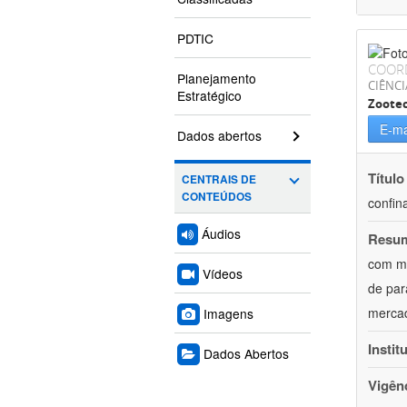
PDTIC
COOR
Planejamento
CIÊNCI
Estratégico
Zoote
E-ma
Dados abertos
Título
CENTRAIS DE
CONTEÚDOS
confin
Áudios
Resu
com mú
Vídeos
de par
mercad
Imagens
Instit
Dados Abertos
Vigên