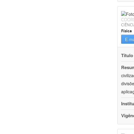
COOR
CIÊNCI
Física
E-ma
Título
Resu
civili
divisõ
aplica
Instit
Vigên