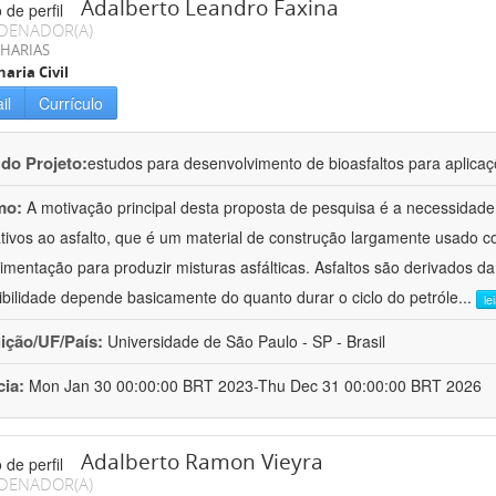
Adalberto Leandro Faxina
DENADOR(A)
HARIAS
aria Civil
il
Currículo
 do Projeto:
estudos para desenvolvimento de bioasfaltos para aplic
mo:
A motivação principal desta proposta de pesquisa é a necessidade
ativos ao asfalto, que é um material de construção largamente usado 
imentação para produzir misturas asfálticas. Asfaltos são derivados da
ibilidade depende basicamente do quanto durar o ciclo do petróle
...
le
uição/UF/País:
Universidade de São Paulo - SP - Brasil
cia:
Mon Jan 30 00:00:00 BRT 2023-Thu Dec 31 00:00:00 BRT 2026
Adalberto Ramon Vieyra
DENADOR(A)