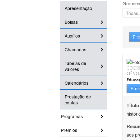
Grandes
Apresentação
Bolsas
Auxílios
Filt
Chamadas
Tabelas de
COOR
valores
CIÊNC
Educa
Calendários
E-ma
Prestação de
contas
Título
históri
Programas
Resu
Prêmios
aos pr