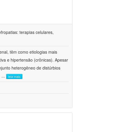
ropatias: terapias celulares,
enal, têm como etiologias mais
iva e hipertensão (crônicas). Apesar
junto heterogêneo de distúrbios
e
...
leia mais