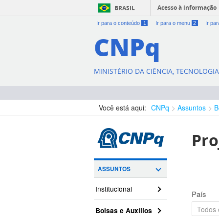
Acesso à informação
BRASIL
Ir para o conteúdo
1
Ir para o menu
2
Ir pa
CNPq
MINISTÉRIO DA CIÊNCIA, TECNOLOGI
Você está aqui:
CNPq
Assuntos
B
Pro
ASSUNTOS
Institucional
País
Bolsas e Auxílios