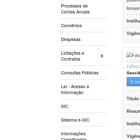
Processos de
limoei
Contas Anuais
Instit
Convênios
Vigên
Despesas
Licitações e
Contratos
COOR
CIÊNCI
Consultas Públicas
Geociê
E-ma
Lei - Acesso a
Informação
Título
SIC
Resu
Sistema e-SIC
Instit
Informações
Vigên
Classificadas