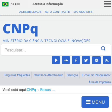
Acesso à informação
BRASIL
CORONAVÍRUS (COVID-19)
ACESSIBILIDADE
ALTO CONTRASTE
MAPA DO SITE
Participe
CNPq
Serviços
Legislação
MINISTÉRIO DA CIÊNCIA, TECNOLOGIA E INOVAÇÕES
Canais
Perguntas frequentes
Central de Atendimento
Serviços
E-mail do Pesquisador
Área de imprensa
Você está aqui:
CNPq
Bolsas e Auxílios Vigentes
Projetos de Pesquisa
MENU