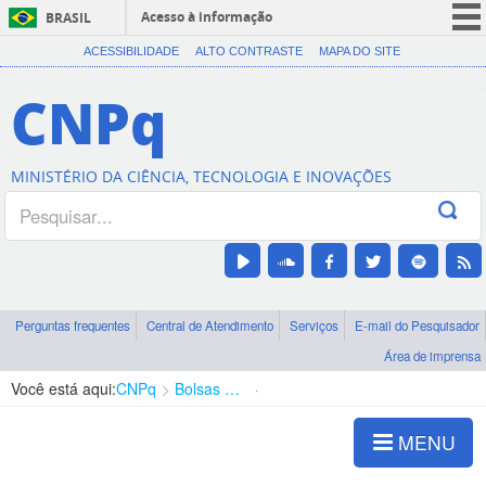
Acesso à informação
BRASIL
CORONAVÍRUS (COVID-19)
ACESSIBILIDADE
ALTO CONTRASTE
MAPA DO SITE
Participe
CNPq
Serviços
Legislação
MINISTÉRIO DA CIÊNCIA, TECNOLOGIA E INOVAÇÕES
Canais
Perguntas frequentes
Central de Atendimento
Serviços
E-mail do Pesquisador
Área de imprensa
Você está aqui:
CNPq
Bolsas e Auxílios Vigentes
Projetos de Pesquisa
MENU