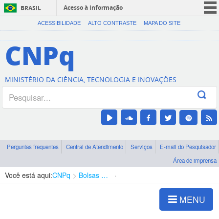
Acesso à informação
BRASIL
CORONAVÍRUS (COVID-19)
ACESSIBILIDADE
ALTO CONTRASTE
MAPA DO SITE
Participe
CNPq
Serviços
Legislação
MINISTÉRIO DA CIÊNCIA, TECNOLOGIA E INOVAÇÕES
Canais
Perguntas frequentes
Central de Atendimento
Serviços
E-mail do Pesquisador
Área de imprensa
Você está aqui:
CNPq
Bolsas e Auxílios Vigentes
Projetos de Pesquisa
MENU