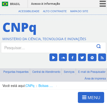
Acesso à informação
BRASIL
CORONAVÍRUS (COVID-19)
ACESSIBILIDADE
ALTO CONTRASTE
MAPA DO SITE
Participe
CNPq
Serviços
Legislação
MINISTÉRIO DA CIÊNCIA, TECNOLOGIA E INOVAÇÕES
Canais
Perguntas frequentes
Central de Atendimento
Serviços
E-mail do Pesquisador
Área de imprensa
Você está aqui:
CNPq
Bolsas e Auxílios Vigentes
Projetos de Pesquisa
MENU