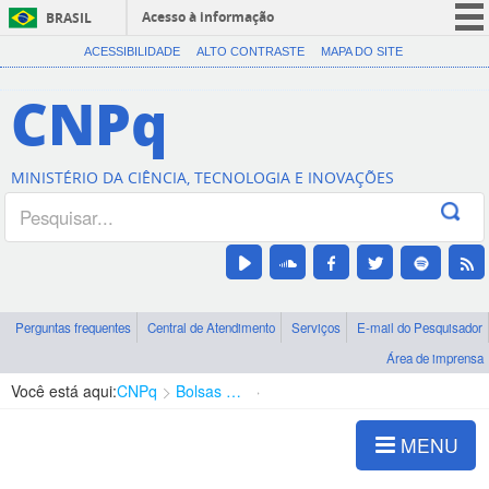
Acesso à informação
BRASIL
CORONAVÍRUS (COVID-19)
ACESSIBILIDADE
ALTO CONTRASTE
MAPA DO SITE
Participe
CNPq
Serviços
Legislação
MINISTÉRIO DA CIÊNCIA, TECNOLOGIA E INOVAÇÕES
Canais
Perguntas frequentes
Central de Atendimento
Serviços
E-mail do Pesquisador
Área de imprensa
Você está aqui:
CNPq
Bolsas e Auxílios Vigentes
Projetos de Pesquisa
MENU