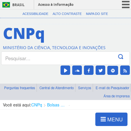
Acesso à informação
BRASIL
CORONAVÍRUS (COVID-19)
ACESSIBILIDADE
ALTO CONTRASTE
MAPA DO SITE
Participe
CNPq
Serviços
Legislação
MINISTÉRIO DA CIÊNCIA, TECNOLOGIA E INOVAÇÕES
Canais
Perguntas frequentes
Central de Atendimento
Serviços
E-mail do Pesquisador
Área de imprensa
Você está aqui:
CNPq
Bolsas e Auxílios Vigentes
Projetos de Pesquisa
MENU