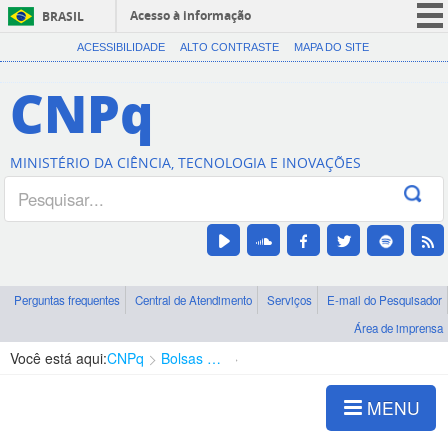
Acesso à informação
BRASIL
CORONAVÍRUS (COVID-19)
ACESSIBILIDADE
ALTO CONTRASTE
MAPA DO SITE
Participe
CNPq
Serviços
Legislação
MINISTÉRIO DA CIÊNCIA, TECNOLOGIA E INOVAÇÕES
Canais
Perguntas frequentes
Central de Atendimento
Serviços
E-mail do Pesquisador
Área de imprensa
Você está aqui:
CNPq
Bolsas e Auxílios Vigentes
Projetos de Pesquisa
MENU